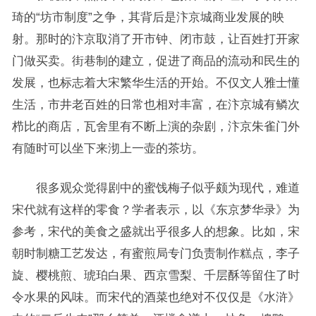
琦的“坊市制度”之争，其背后是汴京城商业发展的映
射。那时的汴京取消了开市钟、闭市鼓，让百姓打开家
门做买卖。街巷制的建立，促进了商品的流动和民生的
发展，也标志着大宋繁华生活的开始。不仅文人雅士懂
生活，市井老百姓的日常也相对丰富，在汴京城有鳞次
栉比的商店，瓦舍里有不断上演的杂剧，汴京朱雀门外
有随时可以坐下来沏上一壶的茶坊。
很多观众觉得剧中的蜜饯梅子似乎颇为现代，难道
宋代就有这样的零食？学者表示，以《东京梦华录》为
参考，宋代的美食之盛就出乎很多人的想象。比如，宋
朝时制糖工艺发达，有蜜煎局专门负责制作糕点，李子
旋、樱桃煎、琥珀白果、西京雪梨、千层酥等留住了时
令水果的风味。而宋代的酒菜也绝对不仅仅是《水浒》