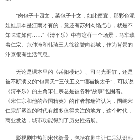
“肉包子十四文，菜包子十文，如此便宜，那彩色泥
娃娃原本是江南才有的，竟还有苏州肉馅点心，就是不
知味道如何……”《清平乐》中有这样一个场景，马车载
着仁宗、范仲淹和韩琦三人徐徐驶向都城，作为背景的
汴京很有生活气息。
无论是课本里的《岳阳楼记》、司马光砸缸，还是
被不断演义的“包青天”“三侠五义”“狸猫换太子”，可以说
《清平乐》的主角宋仁宗总是被各种“故事”包围着。
《宋仁宗和他的帝国精英》的作者郭瑞祥认为，围绕宋
仁宗所塑造的时代有颇多值得关注的地方，这个时代，
商业发达，城市功能得到了历史性拓展。
影视剧中热闹宋代街景，包括在剧中让仁宗认识韩