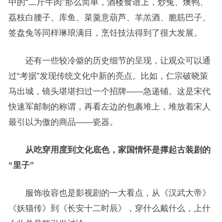
中的“二斤牛肉”那么简单，酒楼食谱上，炒兔、燠鸭、
荔枝白腰子、库鱼、菜羹意葫芦、羊羔酒、脆筋巴子、
签盘兔等同样琳琅满目，烹饪技法得到了很大发展。
还有一些较冷僻的历史细节的呈现，让观众可以通
过“考据”发现传统文化中新的亮点。比如，仁宗破晓策
马出城，镜头堪堪扫过一个招牌——急递铺。这是宋代
快速军邮制的称谓，再看左边的包裹堆上，堆放着宋人
最引以为傲的商品——瓷器。
从吃穿用度到文化底色，家国情怀是撑起古装剧的
“里子”
服饰妆容也是影视剧的一大看点，从《汉武大帝》
《妖猫传》到《长安十二时辰》，穿什么戴什么，上什