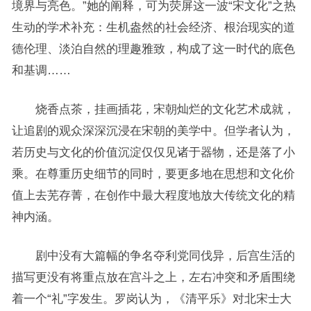
境界与亮色。”她的阐释，可为荧屏这一波“宋文化”之热
生动的学术补充：生机盎然的社会经济、根治现实的道
德伦理、淡泊自然的理趣雅致，构成了这一时代的底色
和基调……
烧香点茶，挂画插花，宋朝灿烂的文化艺术成就，
让追剧的观众深深沉浸在宋朝的美学中。但学者认为，
若历史与文化的价值沉淀仅仅见诸于器物，还是落了小
乘。在尊重历史细节的同时，要更多地在思想和文化价
值上去芜存菁，在创作中最大程度地放大传统文化的精
神内涵。
剧中没有大篇幅的争名夺利党同伐异，后宫生活的
描写更没有将重点放在宫斗之上，左右冲突和矛盾围绕
着一个“礼”字发生。罗岗认为，《清平乐》对北宋士大