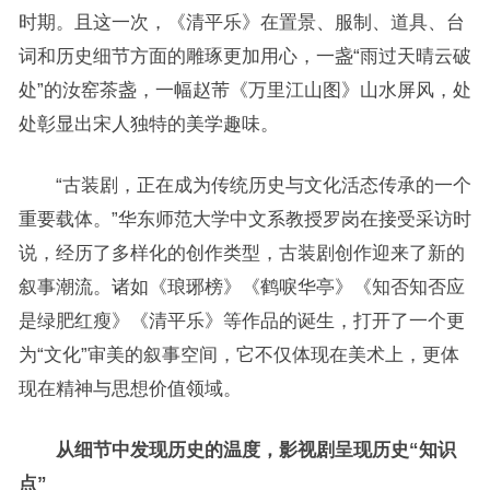
时期。且这一次，《清平乐》在置景、服制、道具、台
词和历史细节方面的雕琢更加用心，一盏“雨过天晴云破
处”的汝窑茶盏，一幅赵芾《万里江山图》山水屏风，处
处彰显出宋人独特的美学趣味。
“古装剧，正在成为传统历史与文化活态传承的一个
重要载体。”华东师范大学中文系教授罗岗在接受采访时
说，经历了多样化的创作类型，古装剧创作迎来了新的
叙事潮流。诸如《琅琊榜》《鹤唳华亭》《知否知否应
是绿肥红瘦》《清平乐》等作品的诞生，打开了一个更
为“文化”审美的叙事空间，它不仅体现在美术上，更体
现在精神与思想价值领域。
从细节中发现历史的温度，影视剧呈现历史“知识
点”