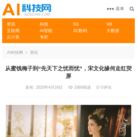
菜单
资讯
科技
5G
VR
互联网
AI智能
3C数码
大数据
云计算
专栏
AI科技网
资讯
从蜜饯梅子到“先天下之忧而忧”，宋文化缘何走红荧
屏
发布: 2020年4月24日
1069
阅读
0
评论