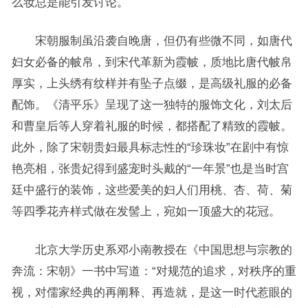
么妆总是能引发讨论。
宋朝服制虽沿袭自晚唐，但仍有些微不同，如唐代
妇女必备的帔帛，到宋代革新为霞帔，质地比唐代帔帛
厚实，上头绣有纹样并有坠子点缀，是高级礼服的必备
配饰。《清平乐》呈现了这一独特的服饰文化，刘太后
和曹皇后等人穿着礼服的时候，都搭配了精致的霞帔。
此外，除了宋朝贵妇最具标志性的“珍珠妆”在剧中有惊
艳亮相，张贵妃得到盛宠时头戴的“一年景”也是当时宫
廷中盛行的装饰，这些爱美的妇人们用桃、杏、荷、菊
等四季花卉样式做在发髻上，宛如一顶盛大的花冠。
北京大学历史系邓小南教授在《中国思想与宗教的
奔流：宋朝》一书中写道：“对规范的追求，对秩序的重
视，对儒家经典的再阐释、再造就，是这一时代惹眼的