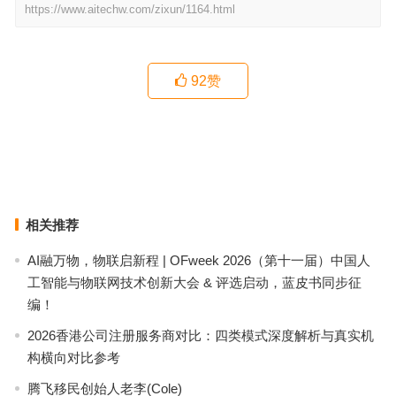
https://www.aitechw.com/zixun/1164.html
92
赞
明星复工遭围堵 疫情期聚众接机是“招黑”
疫情中的网络视听节目：用好内容打动人心
上一篇
下一篇
相关推荐
AI融万物，物联启新程 | OFweek 2026（第十一届）中国人
工智能与物联网技术创新大会 & 评选启动，蓝皮书同步征
编！
2026香港公司注册服务商对比：四类模式深度解析与真实机
构横向对比参考
腾飞移民创始人老李(Cole)