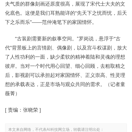
夫气质的群像刻画还原度很高，展现了宋代士大夫的文
化底色。这便是我们耳熟能详的“先天下之忧而忧，后天
下之乐而乐”——范仲淹笔下的家国情怀。
“古装剧需要新的叙事空间。”罗岗说，悬浮于“古
代”背景板上的言情剧、偶像剧，以及宫斗权谋剧，放大
了人性功利的一面，缺少柔软的精神着陆和灵魂的理想
彼岸。当对一个时代用心回望、细心回顾，去粗取精之
后，影视剧可以承担起对家国情怀、正义崇高、性灵理
想的承载表达，正是市场与观众共同的需求。（记者童
薇菁）
[
责编：张晓荣
]
本文来自网络，不代表AI科技网立场，转载请注明出处：