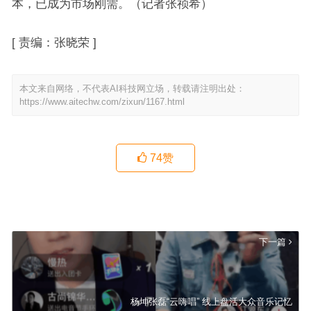
本，已成为市场刚需。（记者张祯希）
[
责编：张晓荣
]
本文来自网络，不代表AI科技网立场，转载请注明出处：
https://www.aitechw.com/zixun/1167.html
74
赞
疫情中的网络视听节目：用好内容打动人心
上一篇
下一篇
杨坤张磊“云嗨唱” 线上盘活大众音乐记忆