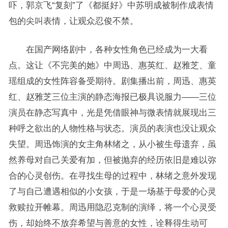
吓，郭京飞“复刻”了《都挺好》中苏明成被制作成表情
包的尖叫表情，让观众忍俊不禁。
在国产网络剧中，各种女性角色已经成为一大看
点。这让《不完美的她》中周迅、惠英红、赵雅芝、童
瑶组成的女性阵容备受期待。剧集播出前，周迅、惠英
红、赵雅芝三位主演的静态海报已极具说服力——三位
演员在静态写真中，光是凭借眼神与微表情就展现出三
种呼之欲出的人物性格与状态。演员的表演也没让观众
失望。周迅饰演的女主角林绪之，从小被生母遗弃，虽
然养母对自己关爱有加，但被抛弃的经历依旧是难以弥
合的心灵创伤。在寻找生母的过程中，林绪之意外发现
了与自己遭遇相似的小女孩，于是一场基于母爱的心灵
救赎拉开帷幕。周迅用隐忍克制的演绎，将一个心灵受
伤，却始终不放弃希望与善意的女性，诠释得生动可