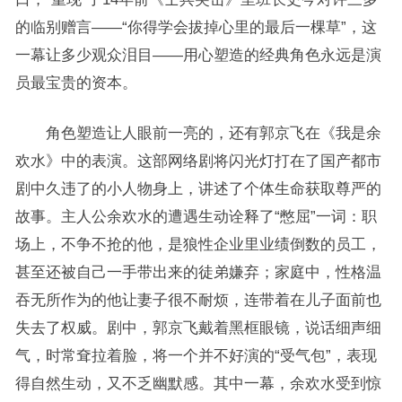
的临别赠言——“你得学会拔掉心里的最后一棵草”，这
一幕让多少观众泪目——用心塑造的经典角色永远是演
员最宝贵的资本。
角色塑造让人眼前一亮的，还有郭京飞在《我是余
欢水》中的表演。这部网络剧将闪光灯打在了国产都市
剧中久违了的小人物身上，讲述了个体生命获取尊严的
故事。主人公余欢水的遭遇生动诠释了“憋屈”一词：职
场上，不争不抢的他，是狼性企业里业绩倒数的员工，
甚至还被自己一手带出来的徒弟嫌弃；家庭中，性格温
吞无所作为的他让妻子很不耐烦，连带着在儿子面前也
失去了权威。剧中，郭京飞戴着黑框眼镜，说话细声细
气，时常耷拉着脸，将一个并不好演的“受气包”，表现
得自然生动，又不乏幽默感。其中一幕，余欢水受到惊