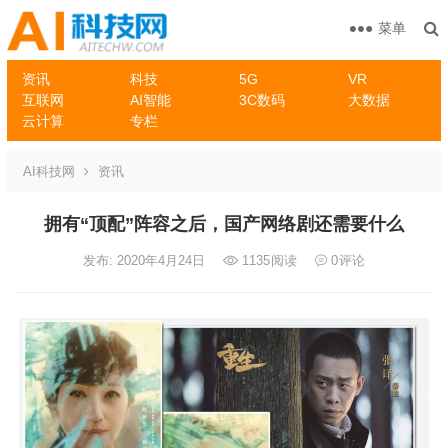
菜单
资讯
科技
5G
VR
互联网
AI智能
3C数码
大数据
云计算
专栏
AI科技网
资讯
拥有“顶配”阵容之后，国产网络剧还需要什么
发布: 2020年4月24日
1135
阅读
0
评论