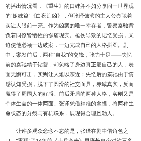
的播出情况看，《重生》的口碑并不如分享同一世界观
的“姐妹篇”《白夜追凶》，但张译饰演的主人公秦驰着
实让人眼前一亮。作为凶案的唯一幸存者，警察秦驰背
负着同僚皆牺牲的惨痛现实。枪伤导致的记忆受损，又
迫使他必须一边破案，一边完成自己的人格拼图。剧
中，案发前后，两种“自我”的交锋，张力十足——失忆
前的秦驰精于钻营，却忽略了身边真正爱自己的人，表
面无懈可击，实则让人难以亲近；失忆后的秦驰由于情
感认知受损，脱下了圆滑的社交面具，赤诚真实，反而
赢得了周围人的好感。前后矛盾的两种人格，实则又是
个体生命的一体两面。张译凭借精准的拿捏，将两种生
命状态的分裂与有机联系，展现得合理且动人。
让许多观众念念不忘的是，张译在剧中借角色之
口，“重现”了14年前《士兵突击》里班长史今对许三多