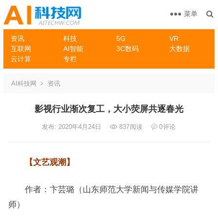
菜单
资讯
科技
5G
VR
互联网
AI智能
3C数码
大数据
云计算
专栏
AI科技网
资讯
影视行业渐次复工，大小荧屏共逐春光
发布: 2020年4月24日
837
阅读
0
评论
【文艺观潮】
作者：卞芸璐（山东师范大学新闻与传媒学院讲
师）