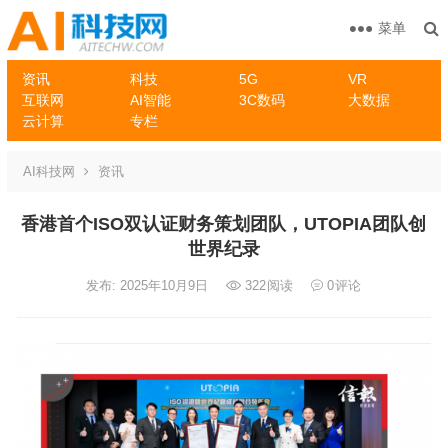
菜单
资讯
科技
5G
VR
互联网
AI智能
3C数码
大数据
云计算
专栏
AI科技网
资讯
香港首个ISO双认证财务策划团队，UTOPIA团队创
世界纪录
发布: 2025年10月9日
322
阅读
0
评论