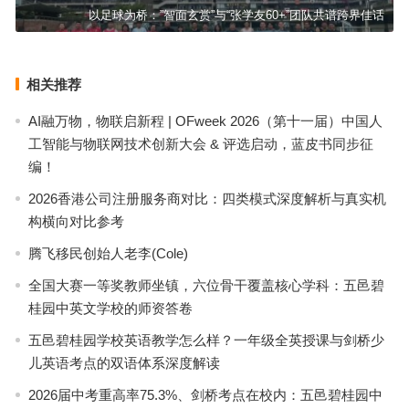
以足球为桥：”智面玄赏”与“张学友60+”团队共谱跨界佳话
相关推荐
AI融万物，物联启新程 | OFweek 2026（第十一届）中国人
工智能与物联网技术创新大会 & 评选启动，蓝皮书同步征
编！
2026香港公司注册服务商对比：四类模式深度解析与真实机
构横向对比参考
腾飞移民创始人老李(Cole)
全国大赛一等奖教师坐镇，六位骨干覆盖核心学科：五邑碧
桂园中英文学校的师资答卷
五邑碧桂园学校英语教学怎么样？一年级全英授课与剑桥少
儿英语考点的双语体系深度解读
2026届中考重高率75.3%、剑桥考点在校内：五邑碧桂园中