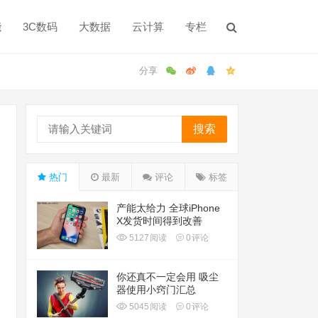
能
3C数码
大数据
云计算
专栏
搜索
热门
最新
评论
标签
产能太给力 全球iPhone
X发货时间得到改善
5127
阅读
0
评论
你还真不一定会用 吸尘
器使用小窍门汇总
5045
阅读
0
评论