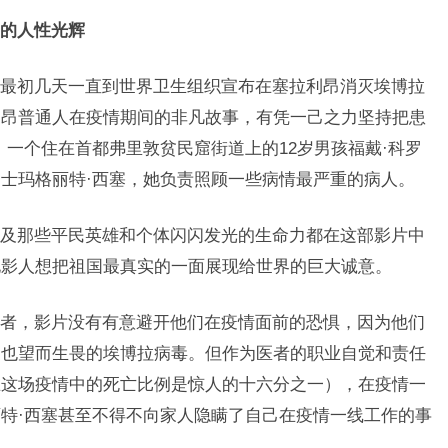
的人性光辉
初几天一直到世界卫生组织宣布在塞拉利昂消灭埃博拉
利昂普通人在疫情期间的非凡故事，有凭一己之力坚持把患
，一个住在首都弗里敦贫民窟街道上的12岁男孩福戴·科罗
士玛格丽特·西塞，她负责照顾一些病情最严重的病人。
那些平民英雄和个体闪闪发光的生命力都在这部影片中
电影人想把祖国最真实的一面展现给世界的巨大诚意。
，影片没有有意避开他们在疫情面前的恐惧，因为他们
家也望而生畏的埃博拉病毒。但作为医者的职业自觉和责任
在这场疫情中的死亡比例是惊人的十六分之一），在疫情一
特·西塞甚至不得不向家人隐瞒了自己在疫情一线工作的事