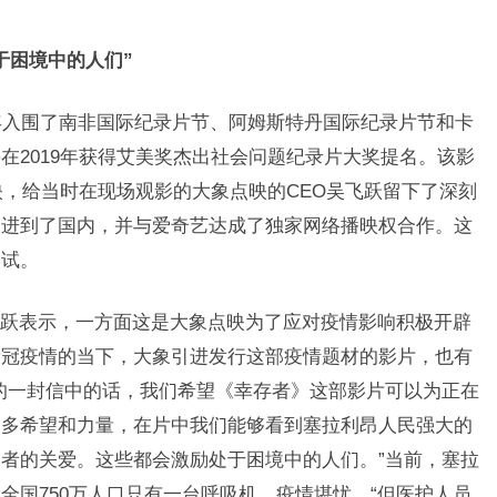
困境中的人们”
年入围了
南非国际纪录片节、
阿姆斯特丹国际纪录片节和
卡
在2019年获得艾美奖杰出社会问题纪录片大奖提名。
该
影
映，给当时在现场观影的大象点映的CEO吴飞跃留下了深刻
引进到了国内，并与爱奇艺达成了独家网络播映权合作。这
尝试。
表示，一方面这是大象点映为了应对疫情影响积极开辟
新冠疫情的当下，大象引进发行这部疫情题材的影片，也有
的一封信中的话，我们希望《幸存者》这部影片可以为正在
更多希望和力量，在片中我们能够看到塞拉利昂人民强大的
者的关爱。这些都会激励处于困境中的人们。”当前，塞拉
且
全国750万人口只有一台呼吸机，疫情堪忧。
“但医护人员