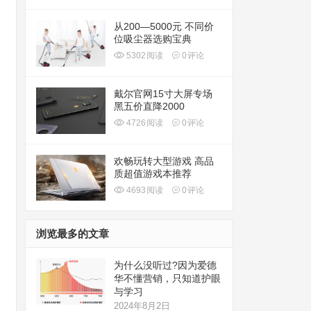
从200—5000元 不同价
位吸尘器选购宝典
5302
阅读
0
评论
戴尔官网15寸大屏专场
黑五价直降2000
4726
阅读
0
评论
欢畅玩转大型游戏 高品
质超值游戏本推荐
4693
阅读
0
评论
浏览最多的文章
为什么没听过?因为爱德
华不懂营销，只知道护眼
与学习
2024年8月2日