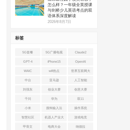
怎么样？一年级全英授课
与剑桥少儿英语考点的双
语体系深度解读
2026年8月7日
标签
5G套餐
5G广播电视
Claude2
GPT-4
iPhone15
OpenAI
WAIC
wifi热点
世界互联网大
会
中台
亚马逊
人工智能
刘强东
创业大赛
创意大赛
千问
华为
双11
小米
搜狗输入法
操作系统
智慧社区
机器人产业大
游戏电竞
会
甲骨文
电商大会
纳德拉