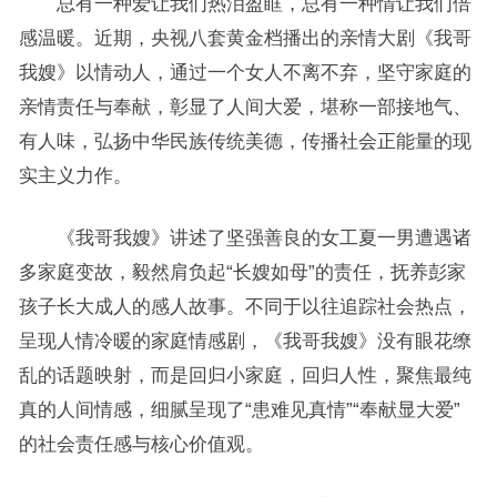
总有一种爱让我们热泪盈眶，总有一种情让我们倍
感温暖。近期，央视八套黄金档播出的亲情大剧《我哥
我嫂》以情动人，通过一个女人不离不弃，坚守家庭的
亲情责任与奉献，彰显了人间大爱，堪称一部接地气、
有人味，弘扬中华民族传统美德，传播社会正能量的现
实主义力作。
《我哥我嫂》讲述了坚强善良的女工夏一男遭遇诸
多家庭变故，毅然肩负起“长嫂如母”的责任，抚养彭家
孩子长大成人的感人故事。不同于以往追踪社会热点，
呈现人情冷暖的家庭情感剧，《我哥我嫂》没有眼花缭
乱的话题映射，而是回归小家庭，回归人性，聚焦最纯
真的人间情感，细腻呈现了“患难见真情”“奉献显大爱”
的社会责任感与核心价值观。