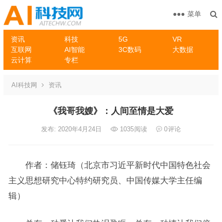
菜单
资讯
科技
5G
VR
互联网
AI智能
3C数码
大数据
云计算
专栏
AI科技网
资讯
《我哥我嫂》：人间至情是大爱
发布: 2020年4月24日
1035
阅读
0
评论
作者：储钰琦（北京市习近平新时代中国特色社会
主义思想研究中心特约研究员、中国传媒大学主任编
辑）