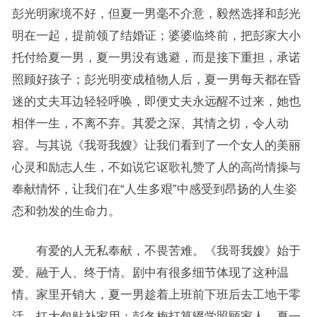
彭光明家境不好，但夏一男毫不介意，毅然选择和彭光
明在一起，提前领了结婚证；婆婆临终前，把彭家大小
托付给夏一男，夏一男没有逃避，而是接下重担，承诺
照顾好孩子；彭光明变成植物人后，夏一男每天都在昏
迷的丈夫耳边轻轻呼唤，即便丈夫永远醒不过来，她也
相伴一生，不离不弃。其爱之深、其情之切，令人动
容。与其说《我哥我嫂》让我们看到了一个女人的美丽
心灵和励志人生，不如说它讴歌礼赞了人的高尚情操与
奉献情怀，让我们在“人生多艰”中感受到昂扬的人生姿
态和勃发的生命力。
有爱的人无私奉献，不畏苦难。《我哥我嫂》始于
爱、融于人、终于情。剧中有很多细节体现了这种温
情。家里开销大，夏一男趁着上班前下班后去工地干零
活，扛大包贴补家用；彭冬梅打算辍学照顾家人，夏一