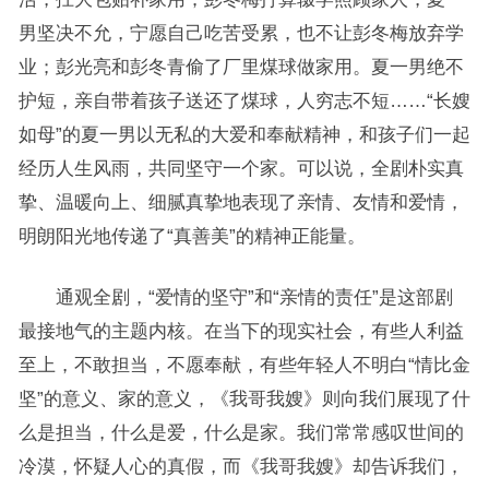
男坚决不允，宁愿自己吃苦受累，也不让彭冬梅放弃学
业；彭光亮和彭冬青偷了厂里煤球做家用。夏一男绝不
护短，亲自带着孩子送还了煤球，人穷志不短……“长嫂
如母”的夏一男以无私的大爱和奉献精神，和孩子们一起
经历人生风雨，共同坚守一个家。可以说，全剧朴实真
挚、温暖向上、细腻真挚地表现了亲情、友情和爱情，
明朗阳光地传递了“真善美”的精神正能量。
通观全剧，“爱情的坚守”和“亲情的责任”是这部剧
最接地气的主题内核。在当下的现实社会，有些人利益
至上，不敢担当，不愿奉献，有些年轻人不明白“情比金
坚”的意义、家的意义，《我哥我嫂》则向我们展现了什
么是担当，什么是爱，什么是家。我们常常感叹世间的
冷漠，怀疑人心的真假，而《我哥我嫂》却告诉我们，