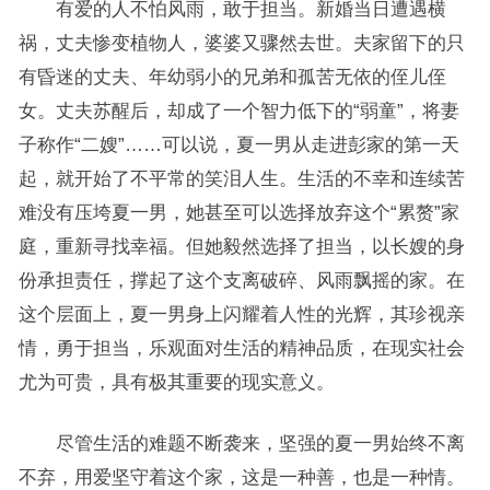
有爱的人不怕风雨，敢于担当。新婚当日遭遇横
祸，丈夫惨变植物人，婆婆又骤然去世。夫家留下的只
有昏迷的丈夫、年幼弱小的兄弟和孤苦无依的侄儿侄
女。丈夫苏醒后，却成了一个智力低下的“弱童”，将妻
子称作“二嫂”……可以说，夏一男从走进彭家的第一天
起，就开始了不平常的笑泪人生。生活的不幸和连续苦
难没有压垮夏一男，她甚至可以选择放弃这个“累赘”家
庭，重新寻找幸福。但她毅然选择了担当，以长嫂的身
份承担责任，撑起了这个支离破碎、风雨飘摇的家。在
这个层面上，夏一男身上闪耀着人性的光辉，其珍视亲
情，勇于担当，乐观面对生活的精神品质，在现实社会
尤为可贵，具有极其重要的现实意义。
尽管生活的难题不断袭来，坚强的夏一男始终不离
不弃，用爱坚守着这个家，这是一种善，也是一种情。