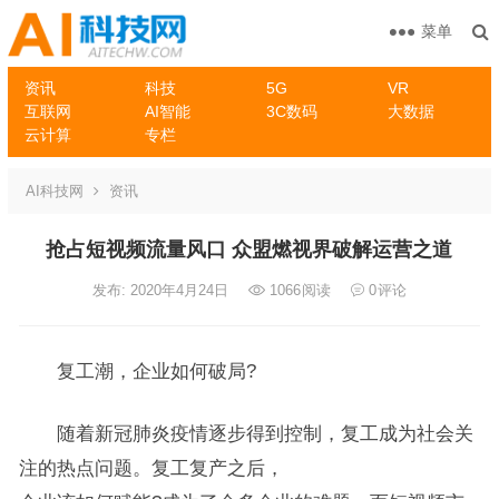
菜单
资讯
科技
5G
VR
互联网
AI智能
3C数码
大数据
云计算
专栏
AI科技网
资讯
抢占短视频流量风口 众盟燃视界破解运营之道
发布: 2020年4月24日
1066
阅读
0
评论
复工潮，企业如何破局?
随着新冠肺炎疫情逐步得到控制，复工成为社会关
注的热点问题。复工复产之后，