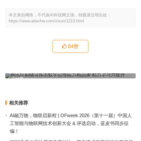
本文来自网络，不代表AI科技网立场，转载请注明出处：
https://www.aitechw.com/zixun/1213.html
84
赞
腾讯企鹅辅导推出数学思维能力精品课 助力学习力提升
上一篇
华夏邓白氏与微码邓白氏推出“外贸企业助力计划”
下一篇
相关推荐
AI融万物，物联启新程 | OFweek 2026（第十一届）中国人
工智能与物联网技术创新大会 & 评选启动，蓝皮书同步征
编！