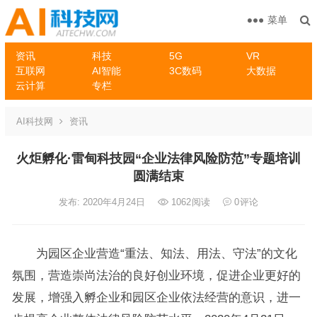
菜单
资讯
科技
5G
VR
互联网
AI智能
3C数码
大数据
云计算
专栏
AI科技网
资讯
火炬孵化·雷甸科技园“企业法律风险防范”专题培训
圆满结束
发布: 2020年4月24日
1062
阅读
0
评论
为园区企业营造“重法、知法、用法、守法”的文化
氛围，营造崇尚法治的良好创业环境，促进企业更好的
发展，增强入孵企业和园区企业依法经营的意识，进一