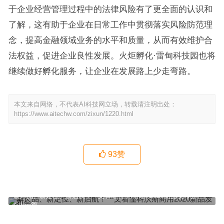
于企业经营管理过程中的法律风险有了更全面的认识和
了解，这有助于企业在日常工作中贯彻落实风险防范理
念，提高金融领域业务的水平和质量，从而有效维护合
法权益，促进企业良性发展。火炬孵化·雷甸科技园也将
继续做好孵化服务，让企业在发展路上少走弯路。
本文来自网络，不代表AI科技网立场，转载请注明出处：
https://www.aitechw.com/zixun/1220.html
93
赞
新产品、新定位、新启航！一文看懂科沃斯商用2020新品发布会
上一篇
“国风唱将”霍尊热血演绎国漫概念主题曲，《异人也》火热登录酷狗
下一篇