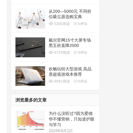
从200—5000元 不同价
位吸尘器选购宝典
5300
阅读
0
评论
戴尔官网15寸大屏专场
黑五价直降2000
4724
阅读
0
评论
欢畅玩转大型游戏 高品
质超值游戏本推荐
4691
阅读
0
评论
浏览最多的文章
为什么没听过?因为爱德
华不懂营销，只知道护眼
与学习
2024年8月2日