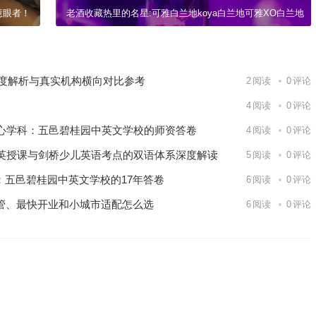
慧眼者！
老酒收藏热里的名星:可雅白兰地koya白兰地可雅XO白兰地
深度解析与真实机构横向对比参考
2
阅读
0
评论
4
阅读
0
评论
心学科：五邑碧桂园中英文学校的师资答卷
4
阅读
0
评论
英授课与剑桥少儿英语考点的双语体系深度解读
5
阅读
0
评论
内：五邑碧桂园中英文学校的17年答卷
6
阅读
0
评论
管、最快开业和小城市适配怎么选
6
阅读
0
评论