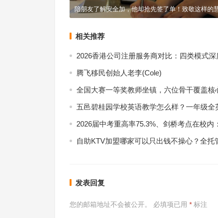
陪朋友了解安全加，他却抢先签了单！致敬这样的
相关推荐
2026香港公司注册服务商对比：四类模式
腾飞移民创始人老李(Cole)
全国大赛一等奖教师坐镇，六位骨干覆盖核
五邑碧桂园学校英语教学怎么样？一年级全
2026届中考重高率75.3%、剑桥考点在校
自助KTV加盟哪家可以只出钱不操心？全托
发表回复
您的邮箱地址不会被公开。
必填项已用
*
标注