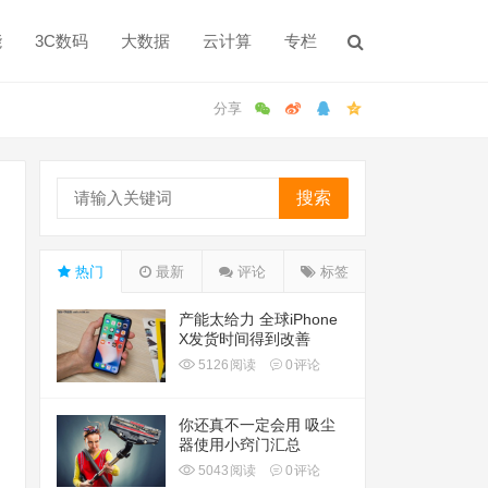
能
3C数码
大数据
云计算
专栏
搜索
热门
最新
评论
标签
产能太给力 全球iPhone
X发货时间得到改善
5126
阅读
0
评论
你还真不一定会用 吸尘
器使用小窍门汇总
5043
阅读
0
评论