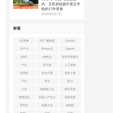
内：五邑碧桂园中英文学
校的17年答卷
2026年8月7日
标签
5G套餐
5G广播电视
Claude2
GPT-4
iPhone15
OpenAI
WAIC
wifi热点
世界互联网大
会
中台
亚马逊
人工智能
刘强东
创业大赛
创意大赛
千问
华为
双11
小米
搜狗输入法
操作系统
智慧社区
机器人产业大
游戏电竞
会
甲骨文
电商大会
纳德拉