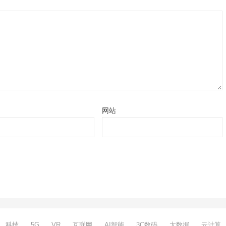
网站
科技
5G
VR
互联网
AI智能
3C数码
大数据
云计算