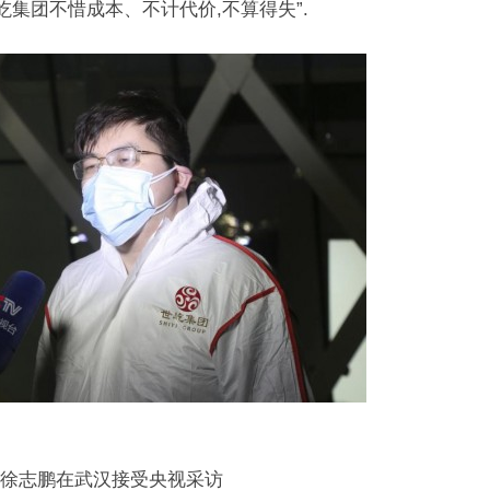
屹集团不惜成本、不计代价,不算得失”.
志鹏在武汉接受央视采访