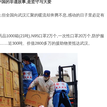
中国的非遗故事,是坚守与大爱
,但全国向武汉汇聚的暖流却奔腾不息,感动的日子里必定有
品1000箱(21吨),N95口罩2万个,一次性口罩20万个,防护服
0万只……近300吨、价值2800多万的援助物资抵达武汉。