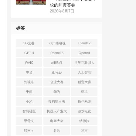
校的师资答卷
2026年8月7日
标签
5G套餐
5G广播电视
Claude2
GPT-4
iPhone15
OpenAI
WAIC
wifi热点
世界互联网大
会
中台
亚马逊
人工智能
刘强东
创业大赛
创意大赛
千问
华为
双11
小米
搜狗输入法
操作系统
智慧社区
机器人产业大
游戏电竞
会
甲骨文
电商大会
纳德拉
联网＋
谷歌
迅雷