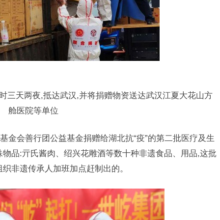
时三天两夜,抵达武汉,并将捐赠物资送达武汉江夏大花山方
舱医院等单位
金会善行团公益基金捐赠给湖北抗“疫”的第二批医疗及生
殊物品:亓氏酱肉、绍兴花雕酒等数十种非遗食品、用品,这批
组织非遗传承人加班加点赶制出的。