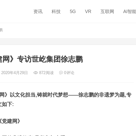
资讯
科技
5G
VR
互联网
AI智
鹏
建网》专访世屹集团徐志鹏
 2020年4月29日
872
阅读
0
评论
建网》以文化担当,铸就时代梦想——徐志鹏的非遗梦为题,专
如下:
《党建网》