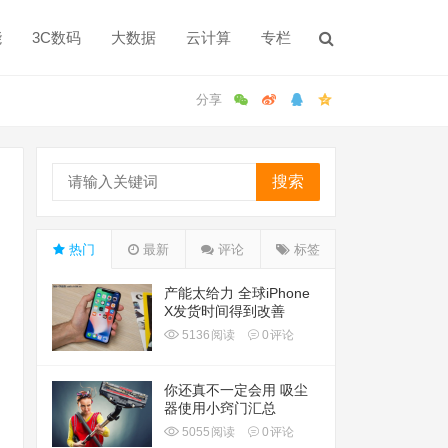
能
3C数码
大数据
云计算
专栏
搜索
热门
最新
评论
标签
产能太给力 全球iPhone
X发货时间得到改善
5136
阅读
0
评论
你还真不一定会用 吸尘
器使用小窍门汇总
5055
阅读
0
评论