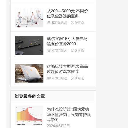
从200—5000元 不同价
位吸尘器选购宝典
5310
阅读
0
评论
戴尔官网15寸大屏专场
黑五价直降2000
4737
阅读
0
评论
欢畅玩转大型游戏 高品
质超值游戏本推荐
4701
阅读
0
评论
浏览最多的文章
为什么没听过?因为爱德
华不懂营销，只知道护眼
与学习
2024年8月2日