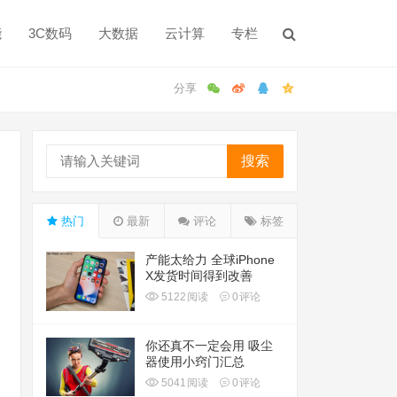
能
3C数码
大数据
云计算
专栏
搜索
热门
最新
评论
标签
产能太给力 全球iPhone
X发货时间得到改善
5122
阅读
0
评论
你还真不一定会用 吸尘
器使用小窍门汇总
5041
阅读
0
评论