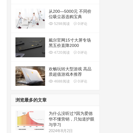
从200—5000元 不同价
位吸尘器选购宝典
5298
阅读
0
评论
戴尔官网15寸大屏专场
黑五价直降2000
4720
阅读
0
评论
欢畅玩转大型游戏 高品
质超值游戏本推荐
4688
阅读
0
评论
浏览最多的文章
为什么没听过?因为爱德
华不懂营销，只知道护眼
与学习
2024年8月2日