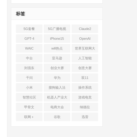
标签
5G套餐
5G广播电视
Claude2
GPT-4
iPhone15
OpenAI
WAIC
wifi热点
世界互联网大
会
中台
亚马逊
人工智能
刘强东
创业大赛
创意大赛
千问
华为
双11
小米
搜狗输入法
操作系统
智慧社区
机器人产业大
游戏电竞
会
甲骨文
电商大会
纳德拉
联网＋
谷歌
迅雷