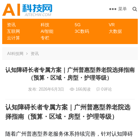
菜单
资讯
科技
5G
VR
互联网
AI智能
3C数码
大数据
云计算
专栏
AI科技网
资讯
认知障碍长者专属方案｜广州普惠型养老院选择指南
（预算・区域・房型・护理等级）
发布: 2026年6月3日
166
阅读
0
评论
认知障碍长者专属方案｜广州普惠型养老院选
择指南（预算・区域・房型・护理等级）
随着广州普惠型养老服务体系持续完善，针对认知障碍