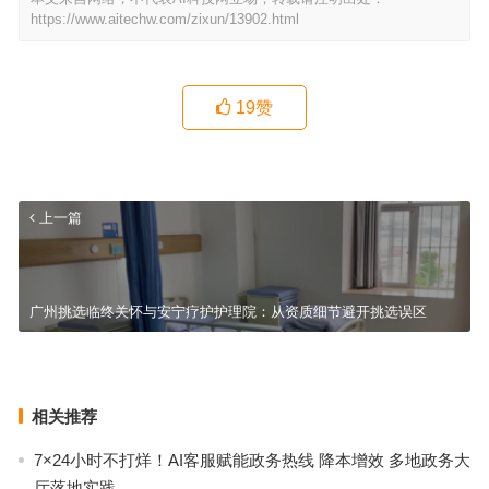
https://www.aitechw.com/zixun/13902.html
19
赞
上一篇
广州挑选临终关怀与安宁疗护护理院：从资质细节避开挑选误区
广州口碑好/靠谱/又不贵的殡葬一条龙服务｜价格透明·24小时一站式
治丧
下一篇
相关推荐
7×24小时不打烊！AI客服赋能政务热线 降本增效 多地政务大
厅落地实践