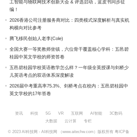
工智能与物联网技术创新大会 & 评选启动，蓝皮书同步征
编！
2026香港公司注册服务商对比：四类模式深度解析与真实机
构横向对比参考
腾飞移民创始人老李(Cole)
全国大赛一等奖教师坐镇，六位骨干覆盖核心学科：五邑碧
桂园中英文学校的师资答卷
五邑碧桂园学校英语教学怎么样？一年级全英授课与剑桥少
儿英语考点的双语体系深度解读
2026届中考重高率75.3%、剑桥考点在校内：五邑碧桂园中
英文学校的17年答卷
资讯
科技
5G
VR
互联网
AI智能
3C数码
大数据
云计算
专栏
© 2023
AI科技网
- AI科技网 （www.aitechw.com）版权所有
粤ICP备