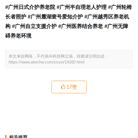
#广州日式介护养老院 #广州半自理老人护理 #广州轮椅
长者照护 #广州麓湖壹号爱知介护 #广州越秀区养老机
构 #广州自立支援介护 #广州医养结合养老 #广州无障
碍养老环境
本文来自网络，不代表AI科技网立场，转载请注明出处：
https://www.aitechw.com/zixun/14160.html
17
赞
广州松明尚苑颐养院：园林院落与园艺种植配套服务全景介绍
广州轮椅行动半自理长者日式介护服务全解
上一篇
下一篇
相关推荐