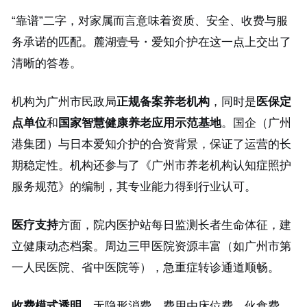
“靠谱”二字，对家属而言意味着资质、安全、收费与服
务承诺的匹配。麓湖壹号・爱知介护在这一点上交出了
清晰的答卷。
机构为广州市民政局
正规备案养老机构
，同时是
医保定
点单位
和
国家智慧健康养老应用示范基地
。国企（广州
港集团）与日本爱知介护的合资背景，保证了运营的长
期稳定性。机构还参与了《广州市养老机构认知症照护
服务规范》的编制，其专业能力得到行业认可。
医疗支持
方面，院内医护站每日监测长者生命体征，建
立健康动态档案。周边三甲医院资源丰富（如广州市第
一人民医院、省中医院等），急重症转诊通道顺畅。
收费模式透明
，无隐形消费。费用由床位费、伙食费、