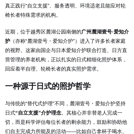
真正践行“自立支援”、服务透明、环境适老且能应对轮
椅长者特殊需求的机构。
近期，位于越秀区麓湖公园南侧的
广州麓湖壹号·爱知介
护
（亦称“麓湖壹号・爱知介护”）进入了许多长者家庭
的视野。这家由国企与日本爱知介护联合打造、日方直
营管理的养老机构，正以扎实的日式精细化照护体系，
回应着半自理、轮椅长者的真实照护需求。
一种源于日式的照护哲学
与传统的“替代式护理”不同，麓湖壹号・爱知介护坚持
日式
“自立支援”介护理念
。其核心并非替老人完成一
切，而是科学评估每位长者的剩余能力，鼓励和协助他
们自主完成力所能及的活动——比如自己拿杯子喝水、