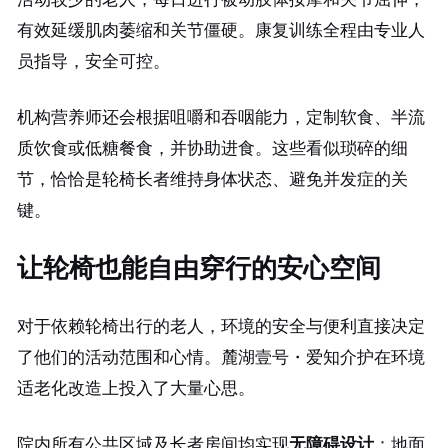
有效延缓肌肉萎缩和关节僵硬。康复训练全程由专业人
员指导，安全可控。
机构营养师还会根据咀嚼和吞咽能力，定制软食、半流
质饮食或低糖餐食，并协助进食。这些看似琐碎的细
节，恰恰是轮椅长者维持身体状态、避免并发症的关
键。
让轮椅也能自由穿行的安心空间
对于依赖轮椅出行的老人，环境的安全与便利直接决定
了他们的活动范围和心情。麓湖壹号・爱知介护在环境
适老化改造上投入了大量心思。
院内所有公共区域及长者房间均实现
无障碍设计
：地面