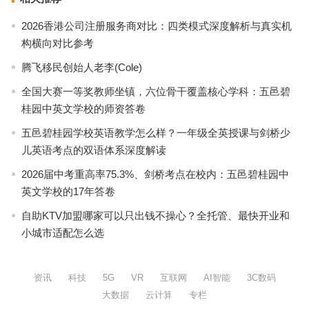
2026香港公司注册服务商对比：四类模式深度解析与真实机
构横向对比参考
腾飞移民创始人老李(Cole)
全国大赛一等奖教师坐镇，六位骨干覆盖核心学科：五邑碧
桂园中英文学校的师资答卷
五邑碧桂园学校英语教学怎么样？一年级全英授课与剑桥少
儿英语考点的双语体系深度解读
2026届中考重高率75.3%、剑桥考点在校内：五邑碧桂园中
英文学校的17年答卷
自助KTV加盟哪家可以只出钱不操心？全托管、最快开业和
小城市适配怎么选
资讯
科技
5G
VR
互联网
AI智能
3C数码
大数据
云计算
专栏