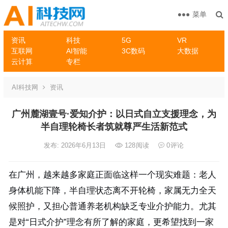
菜单
资讯
科技
5G
VR
互联网
AI智能
3C数码
大数据
云计算
专栏
AI科技网
资讯
广州麓湖壹号·爱知介护：以日式自立支援理念，为
半自理轮椅长者筑就尊严生活新范式
发布: 2026年6月13日
128
阅读
0
评论
在广州，越来越多家庭正面临这样一个现实难题：老人
身体机能下降，半自理状态离不开轮椅，家属无力全天
候照护，又担心普通养老机构缺乏专业介护能力。尤其
是对“日式介护”理念有所了解的家庭，更希望找到一家