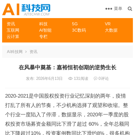
菜单
资讯
科技
5G
VR
互联网
AI智能
3C数码
大数据
云计算
专栏
AI科技网
资讯
在风暴中奠基：嘉裕恒初创期的逆势生长
发布: 2026年6月13日
131
阅读
0
评论
2020-2021是中国股权投资行业记忆深刻的两年，疫情
打乱了所有人的节奏，不少机构选择了观望和收缩。整
个行业一度陷入了停滞，数据显示，2020年一季度的股
权投资市场募资金额同比下滑了超过 60%，全年总额同
比下降超过10%，投资案例数同比下滑约8%，很多机构