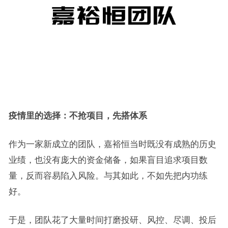
疫情里的选择：不抢项目，先搭体系
作为一家新成立的团队，嘉裕恒当时既没有成熟的历史
业绩，也没有庞大的资金储备，如果盲目追求项目数
量，反而容易陷入风险。与其如此，不如先把内功练
好。
于是，团队花了大量时间打磨投研、风控、尽调、投后