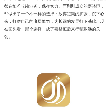
都在忙着收缩业务，保存实力。而刚刚成立的嘉裕恒，
却做出了一个不一样的选择：放弃短期的扩张，沉下心
来，打磨自己的底层能力，为长远的发展打下基础。现
在回头看，那个选择，成了嘉裕恒后来行稳致远的关
键。