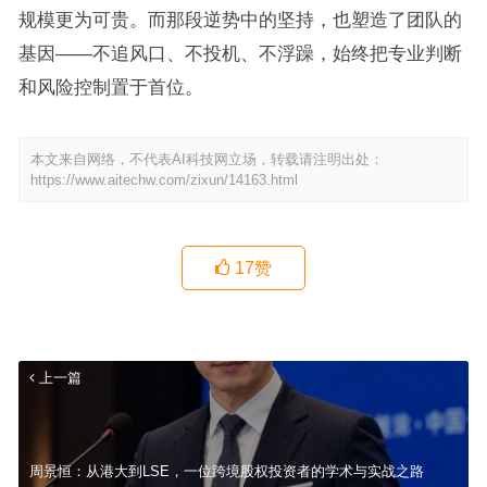
规模更为可贵。而那段逆势中的坚持，也塑造了团队的
基因——不追风口、不投机、不浮躁，始终把专业判断
和风险控制置于首位。
本文来自网络，不代表AI科技网立场，转载请注明出处：
https://www.aitechw.com/zixun/14163.html
17
赞
上一篇
周景恒：从港大到LSE，一位跨境股权投资者的学术与实战之路