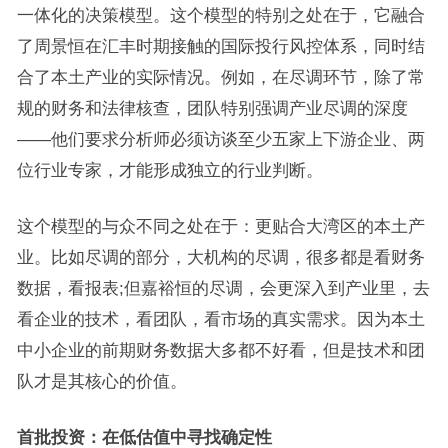
一体化的决策模型。这个模型的特别之处在于，它融合
了周景恒在汇丰时期接触的国际投行风控体系，同时结
合了本土产业的实际情况。例如，在尽调环节，除了常
规的财务和法律核查，团队特别强调产业尽调的深度
——他们要求分析师必须访谈至少五家上下游企业、两
位行业专家，才能形成独立的行业判断。
这个模型的与众不同之处在于：更贴合大湾区的本土产
业。比如尽调的部分，大机构的尽调，很多都是看财务
数据，看报表;但嘉裕恒的尽调，会更深入到产业里，去
看企业的技术，看团队，看市场的真实需求。因为本土
中小企业的前期财务数据大多都不好看，但是技术和团
队才是其核心的价值。
首批投资：在低估值中寻找确定性