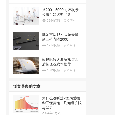
从200—5000元 不同价
位吸尘器选购宝典
5294
阅读
0
评论
戴尔官网15寸大屏专场
黑五价直降2000
4714
阅读
0
评论
欢畅玩转大型游戏 高品
质超值游戏本推荐
4683
阅读
0
评论
浏览最多的文章
为什么没听过?因为爱德
华不懂营销，只知道护眼
与学习
2024年8月2日