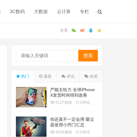
能
3C数码
大数据
云计算
专栏
搜索
热门
最新
评论
标签
产能太给力 全球iPhone
X发货时间得到改善
5117
阅读
0
评论
你还真不一定会用 吸尘
器使用小窍门汇总
5036
阅读
0
评论