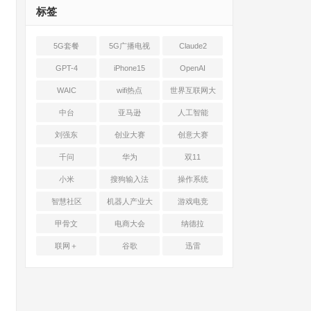
标签
5G套餐
5G广播电视
Claude2
GPT-4
iPhone15
OpenAI
WAIC
wifi热点
世界互联网大
会
中台
亚马逊
人工智能
刘强东
创业大赛
创意大赛
千问
华为
双11
小米
搜狗输入法
操作系统
智慧社区
机器人产业大
游戏电竞
会
甲骨文
电商大会
纳德拉
联网＋
谷歌
迅雷