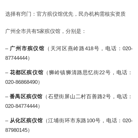
选择有窍门：官方殡仪馆优先，民办机构需核实资质
广州全市共有5家殡仪馆，分别是：
–
广州市殡仪馆
（天河区燕岭路418号，电话：020-
87744444）
–
花都区殡仪馆
（狮岭镇狮清路思忆街22号，电话：
020-86868490）
–
番禺区殡仪馆
（石壁街屏山二村百善路2号，电话：
020-84774444）
–
从化区殡仪馆
（江埔街环市东路100号，电话：020-
87980145）