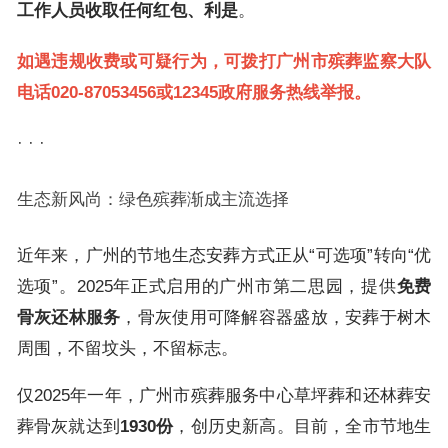
工作人员收取任何红包、利是
。
如遇违规收费或可疑行为，可拨打
广州市殡葬监察大队
电话020-87053456
或12345政府服务热线举报。
· · ·
生态新风尚：绿色殡葬渐成主流选择
近年来，广州的节地生态安葬方式正从“可选项”转向“优
选项”。2025年正式启用的广州市第二思园，提供
免费
骨灰还林服务
，骨灰使用可降解容器盛放，安葬于树木
周围，不留坟头，不留标志。
仅2025年一年，广州市殡葬服务中心草坪葬和还林葬安
葬骨灰就达到
1930份
，创历史新高。目前，全市节地生