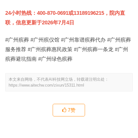
24小时热线：400-870-0691或13189196215，院内直
联，信息更新于2026年7月4日
#广州殡葬 #广州殡仪馆 #广州靠谱殡葬代办 #广州殡葬
服务推荐 #广州殡葬惠民政策 #广州殡葬一条龙 #广州
殡葬避坑指南 #广州绿色殡葬
本文来自网络，不代表AI科技网立场，转载请注明出处：
https://www.aitechw.com/zixun/15311.html
7
赞
广州告别仪式布置超详细经验帖：选哪家、花多少、怎么避坑？
广州白事一条龙｜老人离世这些事你得知道