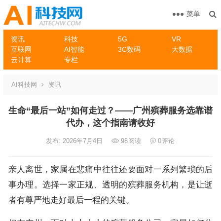
菜单
资讯
科技
5G
VR
互联网
AI智能
3C数码
大数据
云计算
专栏
AI科技网
资讯
生命“最后一站”如何走过？——广州殡葬服务选靠谱
代办，这个指南请收好
发布: 2026年7月4日
98
阅读
0
评论
亲人离世，家属在悲痛中往往还要面对一系列繁琐的后
事办理。选择一家正规、透明的殡葬服务机构，是让逝
者有尊严地走好最后一程的关键。