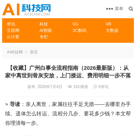
菜单
资讯
科技
5G
VR
互联网
AI智能
3C数码
大数据
云计算
专栏
AI科技网
资讯
【收藏】广州白事全流程指南（2026最新版）：从
家中离世到骨灰安放，上门接运、费用明细一步不落
发布: 2026年7月4日
101
阅读
0
评论
>
导读
：亲人离世，家属往往手足无措——去哪里办手
续、遗体怎么转运、流程分几步、要花多少钱？本文帮
你理清每一步。