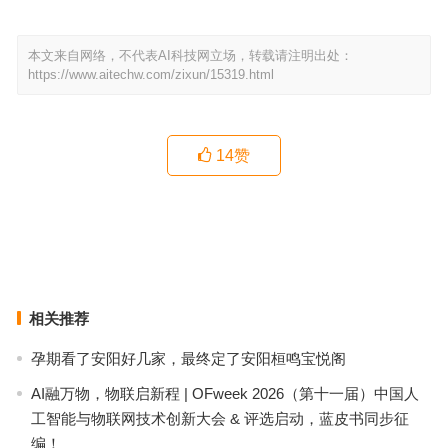
本文来自网络，不代表AI科技网立场，转载请注明出处：
https://www.aitechw.com/zixun/15319.html
14
赞
2026广州选殡葬一条龙“避坑”指南：这样问价才能找到不乱收费的
广州性价比高的正规殡仪服务，透明收费一站式办理后事
上一篇
下一篇
相关推荐
孕期看了安阳好几家，最终定了安阳桓鸣宝悦阁
AI融万物，物联启新程 | OFweek 2026（第十一届）中国人
工智能与物联网技术创新大会 & 评选启动，蓝皮书同步征
编！