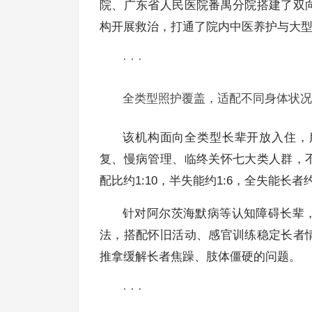
院、广东省人民医院番禺分院搭建了双
构开展救治，打通了院内中医养护与大
· · ·
全类型照护覆盖，适配不同身体状况
该机构面向全类型长辈开放入住，
复、慢病管理、临终关怀七大类人群，
配比约1:10，半失能约1:6，全失能长者
针对阿尔茨海默病等认知障碍长辈
法，搭配怀旧活动、感官训练稳定长者
推拿缓解长者焦躁、肢体僵硬的问题。
· · ·