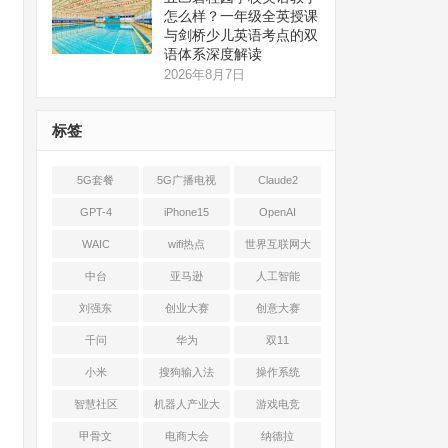
怎么样？一年级全英授课
与剑桥少儿英语考点的双
语体系深度解读
2026年8月7日
标签
5G套餐
5G广播电视
Claude2
GPT-4
iPhone15
OpenAI
WAIC
wifi热点
世界互联网大
会
中台
亚马逊
人工智能
刘强东
创业大赛
创意大赛
千问
华为
双11
小米
搜狗输入法
操作系统
智慧社区
机器人产业大
游戏电竞
会
甲骨文
电商大会
纳德拉