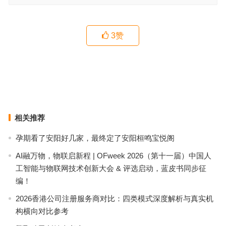
3
赞
广州不同照料需求长者可选带独立单间养老场所｜颐寿安养·麓湖家长
荟梳理
广州花都区有带庭院可种菜养花的养老院吗？谷丰花都颐养院探访记
上一篇
下一篇
相关推荐
孕期看了安阳好几家，最终定了安阳桓鸣宝悦阁
AI融万物，物联启新程 | OFweek 2026（第十一届）中国人
工智能与物联网技术创新大会 & 评选启动，蓝皮书同步征
编！
2026香港公司注册服务商对比：四类模式深度解析与真实机
构横向对比参考