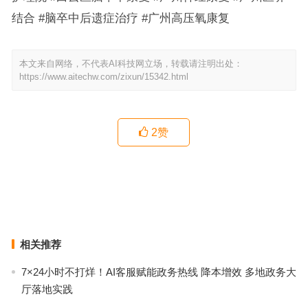
结合 #脑卒中后遗症治疗 #广州高压氧康复
本文来自网络，不代表AI科技网立场，转载请注明出处：
https://www.aitechw.com/zixun/15342.html
2
赞
广州圣美护理院：安宁疗护单间病房配置与服务全解析
番禺贵达有爱养老护理院：为鼻饲全护理母亲算一笔月度费用账
上一篇
下一篇
相关推荐
7×24小时不打烊！AI客服赋能政务热线 降本增效 多地政务大
厅落地实践