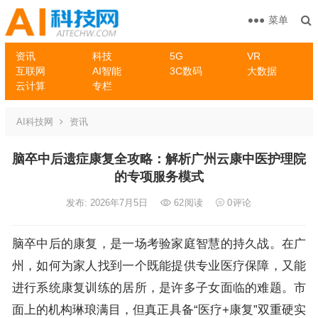
菜单
资讯
科技
5G
VR
互联网
AI智能
3C数码
大数据
云计算
专栏
AI科技网
资讯
脑卒中后遗症康复全攻略：解析广州云康中医护理院
的专项服务模式
发布: 2026年7月5日
62
阅读
0
评论
脑卒中后的康复，是一场考验家庭智慧的持久战。在广
州，如何为家人找到一个既能提供专业医疗保障，又能
进行系统康复训练的居所，是许多子女面临的难题。市
面上的机构琳琅满目，但真正具备“医疗+康复”双重硬实