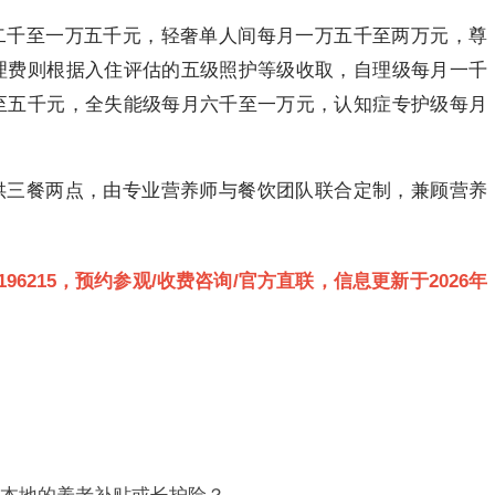
二千至一万五千元，轻奢单人间每月一万五千至两万元，尊
理费则根据入住评估的五级照护等级收取，自理级每月一千
至五千元，全失能级每月六千至一万元，认知症专护级每月
供三餐两点，由专业营养师与餐饮团队联合定制，兼顾营养
3189196215，预约参观/收费咨询/官方直联，信息更新于2026年