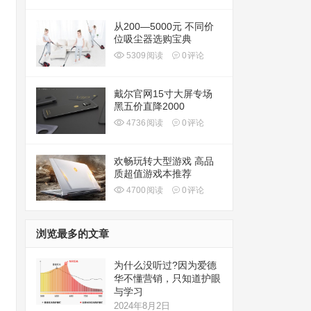
从200—5000元 不同价
位吸尘器选购宝典
5309
阅读
0
评论
戴尔官网15寸大屏专场
黑五价直降2000
4736
阅读
0
评论
欢畅玩转大型游戏 高品
质超值游戏本推荐
4700
阅读
0
评论
浏览最多的文章
为什么没听过?因为爱德
华不懂营销，只知道护眼
与学习
2024年8月2日