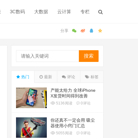
能
3C数码
大数据
云计算
专栏
搜索
热门
最新
评论
标签
产能太给力 全球iPhone
X发货时间得到改善
5136
阅读
0
评论
你还真不一定会用 吸尘
器使用小窍门汇总
5055
阅读
0
评论