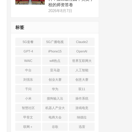
校的师资答卷
2026年8月7日
标签
5G套餐
5G广播电视
Claude2
GPT-4
iPhone15
OpenAI
WAIC
wifi热点
世界互联网大
会
中台
亚马逊
人工智能
刘强东
创业大赛
创意大赛
千问
华为
双11
小米
搜狗输入法
操作系统
智慧社区
机器人产业大
游戏电竞
会
甲骨文
电商大会
纳德拉
联网＋
谷歌
迅雷