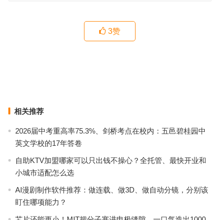
3
赞
广州夫妻同住养老院怎么选？颐寿安养·麓湖家长荟这样解答
广州花都谷丰花都颐养院：自理老人日常有哪些活动可以参加？
上一篇
下一篇
相关推荐
2026届中考重高率75.3%、剑桥考点在校内：五邑碧桂园中
英文学校的17年答卷
自助KTV加盟哪家可以只出钱不操心？全托管、最快开业和
小城市适配怎么选
AI漫剧制作软件推荐：做连载、做3D、做自动分镜，分别该
盯住哪项能力？
芯片还能更小！MIT把分子塞进电极缝隙，一口气造出1000