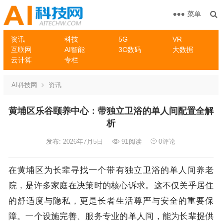
菜单
资讯
科技
5G
VR
互联网
AI智能
3C数码
大数据
云计算
专栏
AI科技网
资讯
黄埔区乐谷颐养中心：带独立卫浴的单人间配置全解
析
发布: 2026年7月5日
91
阅读
0
评论
在黄埔区为长辈寻找一个带有独立卫浴的单人间养老
院，是许多家庭在决策时的核心诉求。这不仅关乎居住
的舒适度与隐私，更是长者生活尊严与安全的重要保
障。一个设施完善、服务专业的单人间，能为长辈提供