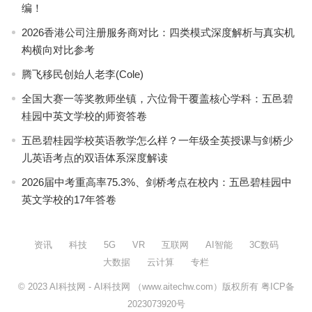
编！
2026香港公司注册服务商对比：四类模式深度解析与真实机
构横向对比参考
腾飞移民创始人老李(Cole)
全国大赛一等奖教师坐镇，六位骨干覆盖核心学科：五邑碧
桂园中英文学校的师资答卷
五邑碧桂园学校英语教学怎么样？一年级全英授课与剑桥少
儿英语考点的双语体系深度解读
2026届中考重高率75.3%、剑桥考点在校内：五邑碧桂园中
英文学校的17年答卷
资讯
科技
5G
VR
互联网
AI智能
3C数码
大数据
云计算
专栏
© 2023
AI科技网
- AI科技网 （www.aitechw.com）版权所有
粤ICP备
2023073920号