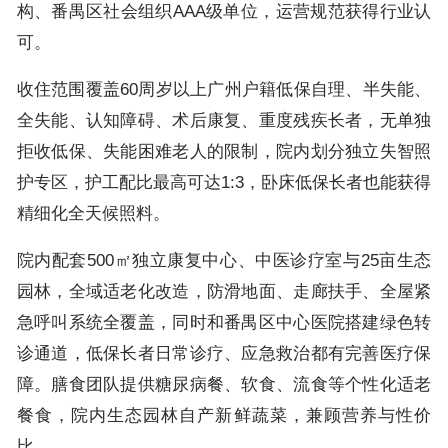
构、番禺区社会组织AAA级单位，运营规范获得行业认
可。
收住范围覆盖60周岁以上广州户籍低保自理、半失能、
全失能、认知障碍、术后康复、重度残疾长者，无单独
拒收低保、失能困难老人的限制，院内划分独立失智照
护专区，护工配比最高可达1:3，卧床低保长者也能获得
精细化全天候照料。
院内配套500㎡独立康复中心、中医诊疗室与25亩生态
园林，全域适老化改造，防滑地面、走廊扶手、全屋紧
急呼叫系统全覆盖，同时和番禺区中心医院搭建绿色转
诊通道，低保长者日常诊疗、应急救治都有完善医疗保
障。膳食团队提供糖尿病餐、软食、流食等个性化适老
餐食，院内生态园林自产新鲜蔬菜，兼顾营养与性价
比。