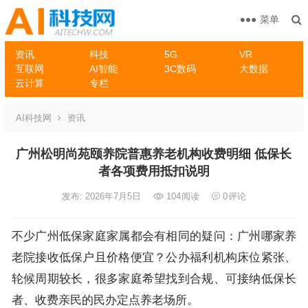
菜单
资讯
科技
5G
VR
互联网
AI智能
3C数码
大数据
云计算
专栏
AI科技网
资讯
广州松明尚苑颐养院普惠养老机构收费明细 低保长
者各项费用抵扣说明
发布: 2026年7月5日
104
阅读
0
评论
不少广州低保家庭家属都会有相同的疑问：广州哪家养
老院接收低保户且价格便宜？公办福利机构床位紧张、
轮候周期较长，很多家庭希望找到合规、可接纳低保长
者、收费亲民的民办定点养老场所。