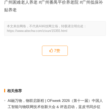
广州困难老人养老 #广州番禺平价养老院 #广州低保补
贴养老
本文来自网络，不代表AI科技网立场，转载请注明出处：
https://www.aitechw.com/zixun/15355.html
7
赞
天河认知症老人养老院怎么选？广州华新护理院康养中心经验分享与
实用答疑
颐寿安养多宝福寿苑 广州24小时一对一专职陪护养老服务介绍
上一篇
下一篇
相关推荐
AI融万物，物联启新程 | OFweek 2026（第十一届）中国人
工智能与物联网技术创新大会 & 评选启动，蓝皮书同步征