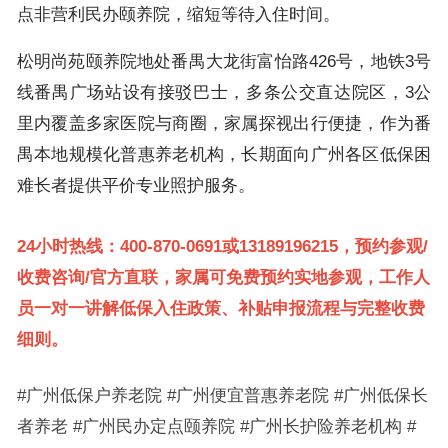
点非营利民办颐养院，缩短等待入住时间。
松明尚苑颐养院地处番禺大龙街富怡路426号，地铁3号
线番禺广场站设有接驳巴士，多条公交直达院区，3公
里内覆盖多家医院与商圈，家属探视出行便捷，作为番
禺本地规模化普惠养老机构，长期面向广州各区低保困
难长者提供平价专业照护服务。
24小时热线：400-870-0691或13189196215，预约参观/
收费咨询/官方直联，家属可免费预约实地参观，工作人
员一对一讲解低保入住政策、补贴申报流程与完整收费
细则。
#广州低保户养老院 #广州便宜普惠养老院 #广州低保长
者养老 #广州民办定点颐养院 #广州长护险养老机构 #