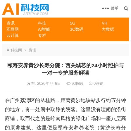
菜单
资讯
科技
5G
VR
互联网
AI智能
3C数码
大数据
云计算
专栏
AI科技网
资讯
颐寿安养黄沙长寿分院：西关城芯的24小时照护与
一对一专护服务解读
发布: 2026年7月6日
93
阅读
0
评论
在广州荔湾区的丛桂路，距离黄沙地铁站步行约五分钟
的地方，有一处闹中取静的院落。这里没有喧闹的沿街
商铺，取而代之的是岭南风格的绿化广场和一座八层高
的康养建筑。这里便是颐寿安养养老院（黄沙长寿分