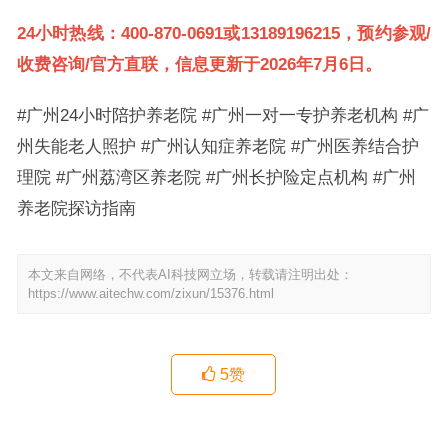
24小时热线：400-870-0691或13189196215，预约参观/
收费咨询/官方直联，信息更新于2026年7月6日。
#广州24小时陪护养老院 #广州一对一专护养老机构 #广
州失能老人照护 #广州认知症养老院 #广州医养结合护
理院 #广州荔湾区养老院 #广州长护险定点机构 #广州
养老院探访指南
本文来自网络，不代表AI科技网立场，转载请注明出处：
https://www.aitechw.com/zixun/15376.html
5
赞
颐寿安养·多宝福寿苑：广州荔湾西关的24小时一对一陪护养老服务
体系解析