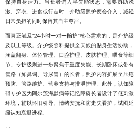
保持自身活力。当长者进入半失能状态，需要协助洗
漱、穿衣、进食或行走时，介助级照护便会介入，减轻
日常负担的同时保留其自主尊严。
而真正触及“24小时一对一陪护”核心需求的，是介护级
及以上等级。介护级照料提供全天候的贴身生活协助，
涵盖翻身、体位管理、口腔护理、皮肤护理、喂食等细
节。专护级则进一步聚焦于重度失能、长期卧床或带有
管路（如鼻饲、导尿管）的长者，照护内容扩展至压疮
预防、管路维护、营养支持与排泄护理。此外，认知障
碍专护区为阿尔茨海默病等记忆障碍长者设计了低刺激
环境，辅以怀旧引导、情绪安抚和防走失看护，试图延
缓认知衰退进程。
· · ·