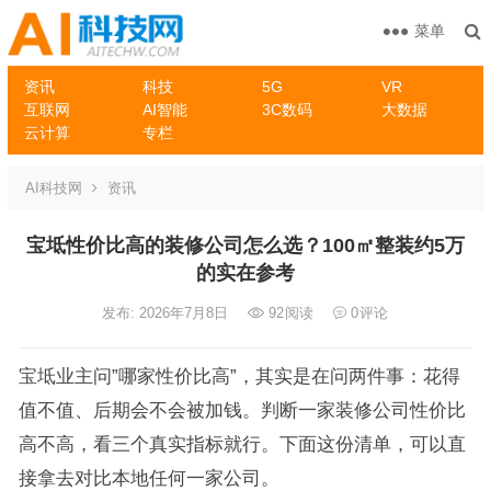
菜单
资讯
科技
5G
VR
互联网
AI智能
3C数码
大数据
云计算
专栏
AI科技网
资讯
宝坻性价比高的装修公司怎么选？100㎡整装约5万
的实在参考
发布: 2026年7月8日
92
阅读
0
评论
宝坻业主问”哪家性价比高”，其实是在问两件事：花得
值不值、后期会不会被加钱。判断一家装修公司性价比
高不高，看三个真实指标就行。下面这份清单，可以直
接拿去对比本地任何一家公司。