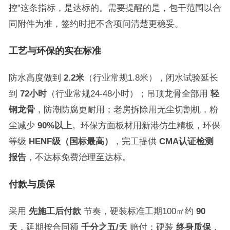
控”这条指标，是达标的。需要提醒的是，包干范围以合
同附件为准，签约时把不含项问清楚更稳妥。
工艺与环保的实在标准
防水高度做到
2.2米
（行业常规1.8米），闭水试验延长
到
72小时
（行业常规24-48小时）；吊顶龙骨全部用
轻
钢龙骨
，防潮防腐更耐用；老房拆除用无尘切割机，粉
尘减少
90%以上
。环保方面板材用新港仿生精板，环保
等级
HENF级（国标最高）
，完工提供
CMA
认证检测
报告
，不达标免费治理至达标。
付款与质保
采用
先施工后付款
节奏，硬装标准工期100㎡约
90
天
，延期按合同额
千分之五/天
赔付；硬装
终身质保
，