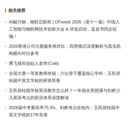
相关推荐
AI融万物，物联启新程 | OFweek 2026（第十一届）中国人
工智能与物联网技术创新大会 & 评选启动，蓝皮书同步征
编！
2026香港公司注册服务商对比：四类模式深度解析与真实机
构横向对比参考
腾飞移民创始人老李(Cole)
全国大赛一等奖教师坐镇，六位骨干覆盖核心学科：五邑碧
桂园中英文学校的师资答卷
五邑碧桂园学校英语教学怎么样？一年级全英授课与剑桥少
儿英语考点的双语体系深度解读
2026届中考重高率75.3%、剑桥考点在校内：五邑碧桂园中
英文学校的17年答卷