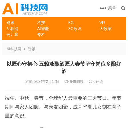
菜单
资讯
科技
5G
VR
互联网
AI智能
3C数码
大数据
云计算
专栏
AI科技网
资讯
以匠心守初心 五粮液酿酒匠人春节坚守岗位多酿好
酒
发布: 2024年2月12日
648
阅读
0
评论
端午、中秋、春节，全球华人最重要的三大节日。年节
期间与家人团圆、与亲友团聚，成为华夏儿女刻在骨子
里的意识。