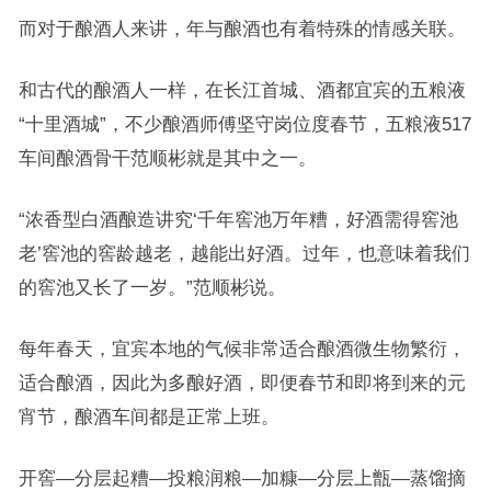
而对于酿酒人来讲，年与酿酒也有着特殊的情感关联。
和古代的酿酒人一样，在长江首城、酒都宜宾的五粮液
“十里酒城”，不少酿酒师傅坚守岗位度春节，五粮液517
车间酿酒骨干范顺彬就是其中之一。
“浓香型白酒酿造讲究‘千年窖池万年糟，好酒需得窖池
老’窖池的窖龄越老，越能出好酒。过年，也意味着我们
的窖池又长了一岁。”范顺彬说。
每年春天，宜宾本地的气候非常适合酿酒微生物繁衍，
适合酿酒，因此为多酿好酒，即便春节和即将到来的元
宵节，酿酒车间都是正常上班。
开窖—分层起糟—投粮润粮—加糠—分层上甑—蒸馏摘