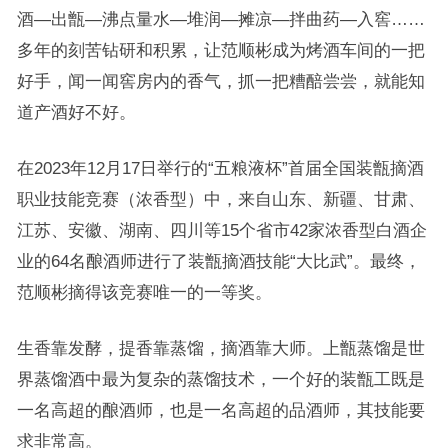
酒—出甑—沸点量水—堆润—摊凉—拌曲药—入窖……
多年的刻苦钻研和积累，让范顺彬成为烤酒车间的一把
好手，闻一闻窖房内的香气，抓一把糟醅尝尝，就能知
道产酒好不好。
在2023年12月17日举行的“五粮液杯”首届全国装甑摘酒
职业技能竞赛（浓香型）中，来自山东、新疆、甘肃、
江苏、安徽、湖南、四川等15个省市42家浓香型白酒企
业的64名酿酒师进行了装甑摘酒技能“大比武”。最终，
范顺彬摘得该竞赛唯一的一等奖。
生香靠发酵，提香靠蒸馏，摘酒靠大师。上甑蒸馏是世
界蒸馏酒中最为复杂的蒸馏技术，一个好的装甑工既是
一名高超的酿酒师，也是一名高超的品酒师，其技能要
求非常高。