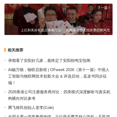
下一篇
上亿和美好礼抢占春晚“C位”，五粮液尽显大国浓香品牌风范
相关推荐
孕期看了安阳好几家，最终定了安阳桓鸣宝悦阁
AI融万物，物联启新程 | OFweek 2026（第十一届）中国人
工智能与物联网技术创新大会 & 评选启动，蓝皮书同步征
编！
2026香港公司注册服务商对比：四类模式深度解析与真实机
构横向对比参考
腾飞移民创始人老李(Cole)
全国大赛一等奖教师坐镇，六位骨干覆盖核心学科：五邑碧