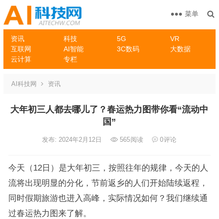
菜单
资讯
科技
5G
VR
互联网
AI智能
3C数码
大数据
云计算
专栏
AI科技网
资讯
大年初三人都去哪儿了？春运热力图带你看“流动中
国”
发布: 2024年2月12日
565
阅读
0
评论
今天（12日）是大年初三，按照往年的规律，今天的人
流将出现明显的分化，节前返乡的人们开始陆续返程，
同时假期旅游也进入高峰，实际情况如何？我们继续通
过春运热力图来了解。