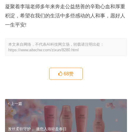
凝聚着李瑞老师多年来奔走公益慈善的辛勤心血和厚重
积淀，希望在我们的生活中多些感动的人和事，愿好人
一生平安!
本文来自网络，不代表AI科技网立场，转载请注明出处：
https://www.aitechw.com/zixun/8280.html
68
赞
上一篇
发丝柔软守护， 邀您入场轻盈春日