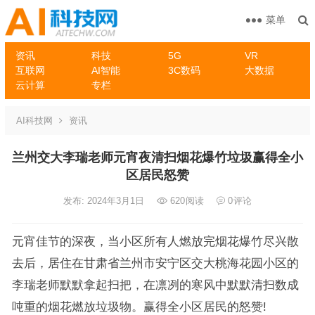
菜单
资讯
科技
5G
VR
互联网
AI智能
3C数码
大数据
云计算
专栏
AI科技网
资讯
兰州交大李瑞老师元宵夜清扫烟花爆竹垃圾赢得全小
区居民怒赞
发布: 2024年3月1日
620
阅读
0
评论
元宵佳节的深夜，当小区所有人燃放完烟花爆竹尽兴散
去后，居住在甘肃省兰州市安宁区交大桃海花园小区的
李瑞老师默默拿起扫把，在凛冽的寒风中默默清扫数成
吨重的烟花燃放垃圾物。赢得全小区居民的怒赞!