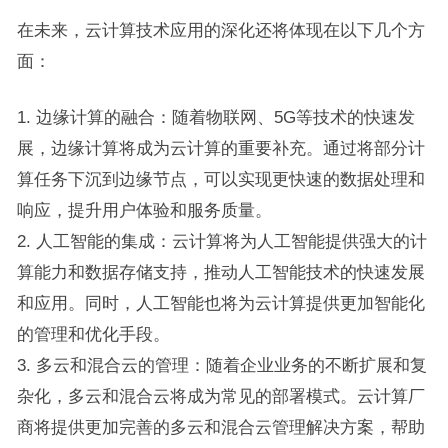
在未来，云计算技术应用的深化还将体现在以下几个方
面：
1. 边缘计算的融合：随着物联网、5G等技术的快速发
展，边缘计算将成为云计算的重要补充。通过将部分计
算任务下沉到边缘节点，可以实现更快速的数据处理和
响应，提升用户体验和服务质量。
2. 人工智能的集成：云计算将为人工智能提供强大的计
算能力和数据存储支持，推动人工智能技术的快速发展
和应用。同时，人工智能也将为云计算提供更加智能化
的管理和优化手段。
3. 多云和混合云的管理：随着企业业务的不断扩展和复
杂化，多云和混合云将成为常见的部署模式。云计算厂
商将提供更加完善的多云和混合云管理解决方案，帮助