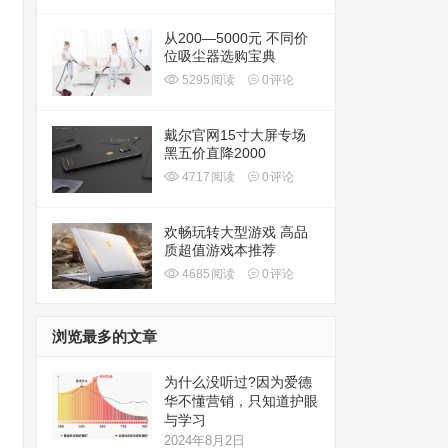
从200—5000元 不同价
位吸尘器选购宝典
5295
阅读
0
评论
戴尔官网15寸大屏专场
黑五价直降2000
4717
阅读
0
评论
欢畅玩转大型游戏 高品
质超值游戏本推荐
4685
阅读
0
评论
浏览最多的文章
为什么没听过?因为爱德
华不懂营销，只知道护眼
与学习
2024年8月2日