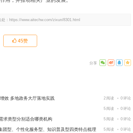
要作用，并推动相关产业的发展。
出处：
https://www.aitechw.com/zixun/8301.html
45
赞
素和步骤
下一篇
本增效 多地政务大厅落地实践
2
阅读
0
评论
5
阅读
0
评论
长需求类型分别适合哪类机构
5
阅读
0
评论
集团型、个性化服务型、知识普及型四类特点梳理
5
阅读
0
评论