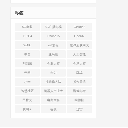
标签
5G套餐
5G广播电视
Claude2
GPT-4
iPhone15
OpenAI
WAIC
wifi热点
世界互联网大
会
中台
亚马逊
人工智能
刘强东
创业大赛
创意大赛
千问
华为
双11
小米
搜狗输入法
操作系统
智慧社区
机器人产业大
游戏电竞
会
甲骨文
电商大会
纳德拉
联网＋
谷歌
迅雷