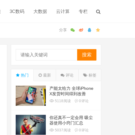
能
3C数码
大数据
云计算
专栏
搜索
热门
最新
评论
标签
产能太给力 全球iPhone
X发货时间得到改善
5118
阅读
0
评论
你还真不一定会用 吸尘
器使用小窍门汇总
5037
阅读
0
评论