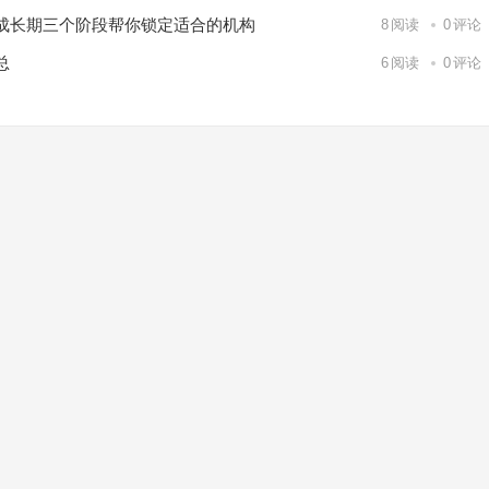
成长期三个阶段帮你锁定适合的机构
8
阅读
0
评论
总
6
阅读
0
评论