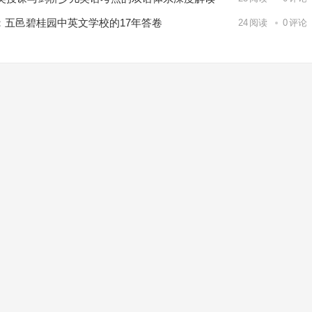
内：五邑碧桂园中英文学校的17年答卷
24
阅读
0
评论