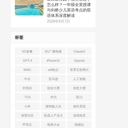
怎么样？一年级全英授课
与剑桥少儿英语考点的双
语体系深度解读
2026年8月7日
标签
5G套餐
5G广播电视
Claude2
GPT-4
iPhone15
OpenAI
WAIC
wifi热点
世界互联网大
会
中台
亚马逊
人工智能
刘强东
创业大赛
创意大赛
千问
华为
双11
小米
搜狗输入法
操作系统
智慧社区
机器人产业大
游戏电竞
会
甲骨文
电商大会
纳德拉