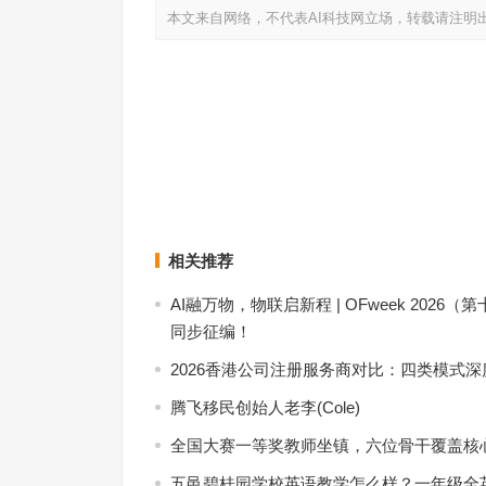
本文来自网络，不代表AI科技网立场，转载请注明
智能语音助手控制家居常见应用场景
无人机航拍高清画质体验是一种非常震撼和独特的
上一篇
相关推荐
AI融万物，物联启新程 | OFweek 20
同步征编！
2026香港公司注册服务商对比：四类模式
腾飞移民创始人老李(Cole)
全国大赛一等奖教师坐镇，六位骨干覆盖核
五邑碧桂园学校英语教学怎么样？一年级全