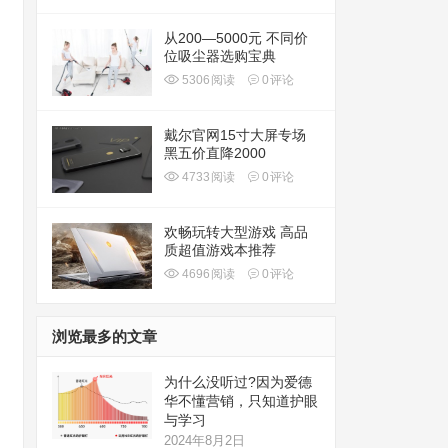
从200—5000元 不同价
位吸尘器选购宝典
5306
阅读
0
评论
戴尔官网15寸大屏专场
黑五价直降2000
4733
阅读
0
评论
欢畅玩转大型游戏 高品
质超值游戏本推荐
4696
阅读
0
评论
浏览最多的文章
为什么没听过?因为爱德
华不懂营销，只知道护眼
与学习
2024年8月2日