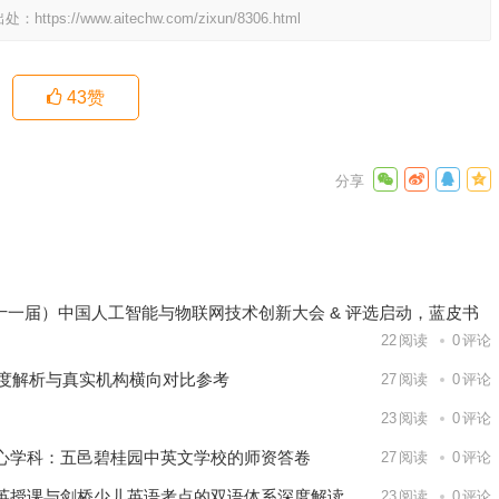
出处：
https://www.aitechw.com/zixun/8306.html
43
赞
视觉享受
下一篇
26（第十一届）中国人工智能与物联网技术创新大会 & 评选启动，蓝皮书
22
阅读
0
评论
深度解析与真实机构横向对比参考
27
阅读
0
评论
23
阅读
0
评论
心学科：五邑碧桂园中英文学校的师资答卷
27
阅读
0
评论
英授课与剑桥少儿英语考点的双语体系深度解读
23
阅读
0
评论