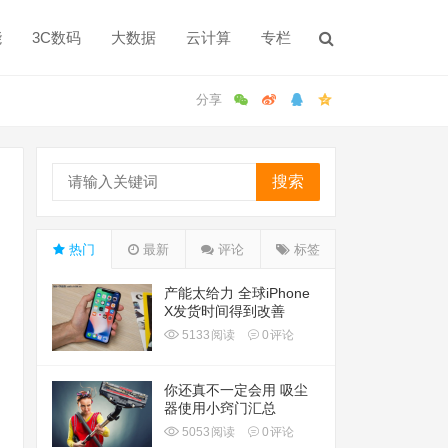
能
3C数码
大数据
云计算
专栏
搜索
热门
最新
评论
标签
产能太给力 全球iPhone
X发货时间得到改善
5133
阅读
0
评论
你还真不一定会用 吸尘
器使用小窍门汇总
5053
阅读
0
评论