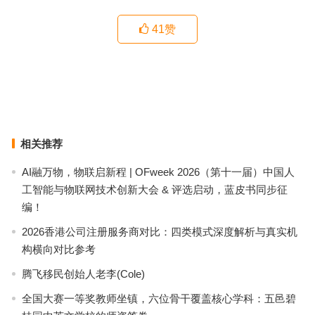
41
赞
蓝牙耳机的降噪功能为什么出色
智能家居安全系统升级步骤
上一篇
下一篇
相关推荐
AI融万物，物联启新程 | OFweek 2026（第十一届）中国人
工智能与物联网技术创新大会 & 评选启动，蓝皮书同步征
编！
2026香港公司注册服务商对比：四类模式深度解析与真实机
构横向对比参考
腾飞移民创始人老李(Cole)
全国大赛一等奖教师坐镇，六位骨干覆盖核心学科：五邑碧