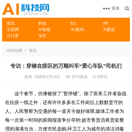
菜单
资讯
科技
5G
VR
互联网
AI智能
3C数码
大数据
云计算
专栏
AI科技网
资讯
专访：穿梭在疫区的万顺叫车“爱心车队”司机们
发布: 2020年2月14日
1074
阅读
0
评论
这个春节，仿佛被按了"暂停键"。除了医务工作者奋战
在抗疫一线之外，还有许许多多在工作岗位上默默坚守的
人。人民警察为交通的每一道关卡做好保障;媒体工作者为
每一次第一时间的新闻报道争分夺秒;超市售货员将货架整
理的满满当当，方便市民选购;环卫工人为城市的清洁消毒