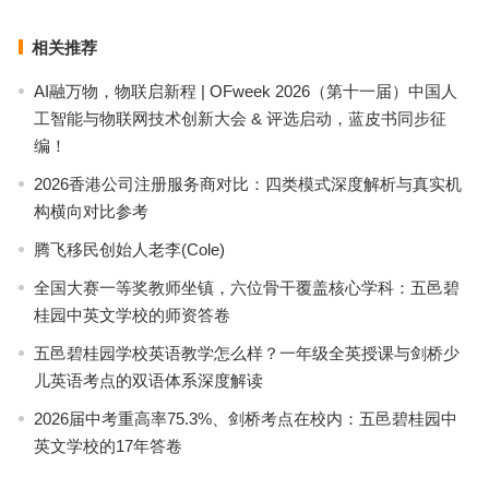
相关推荐
AI融万物，物联启新程 | OFweek 2026（第十一届）中国人
工智能与物联网技术创新大会 & 评选启动，蓝皮书同步征
编！
2026香港公司注册服务商对比：四类模式深度解析与真实机
构横向对比参考
腾飞移民创始人老李(Cole)
全国大赛一等奖教师坐镇，六位骨干覆盖核心学科：五邑碧
桂园中英文学校的师资答卷
五邑碧桂园学校英语教学怎么样？一年级全英授课与剑桥少
儿英语考点的双语体系深度解读
2026届中考重高率75.3%、剑桥考点在校内：五邑碧桂园中
英文学校的17年答卷