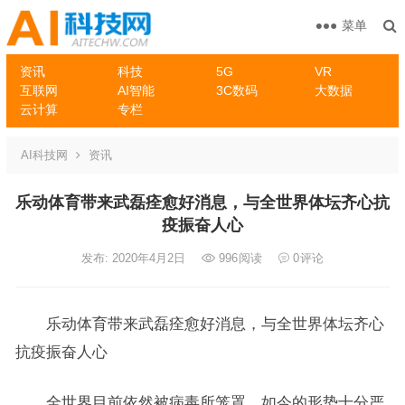
菜单
资讯
科技
5G
VR
互联网
AI智能
3C数码
大数据
云计算
专栏
AI科技网
资讯
乐动体育带来武磊痊愈好消息，与全世界体坛齐心抗
疫振奋人心
发布: 2020年4月2日
996
阅读
0
评论
乐动体育带来武磊痊愈好消息，与全世界体坛齐心
抗疫振奋人心
全世界目前依然被病毒所笼罩，如今的形势十分严