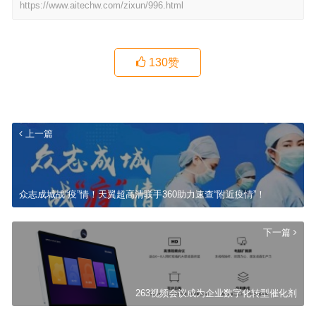
https://www.aitechw.com/zixun/996.html
130
赞
上一篇
众志成城战“疫”情！天翼超高清联手360助力速查“附近疫情”！
下一篇
263视频会议成为企业数字化转型催化剂