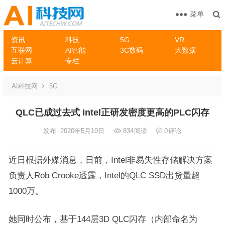
菜单
资讯
科技
5G
VR
互联网
AI智能
3C数码
大数据
云计算
专栏
AI科技网
5G
QLC已成过去式 Intel正研发密度更高的PLC闪存
发布: 2020年5月10日
834
阅读
0
评论
近日根据外媒消息，日前，Intel非易失性存储解决方案
负责人Rob Crooke透露，Intel的QLC SSD出货量超
1000万。
她同时公布，基于144层3D QLC闪存（内部命名为