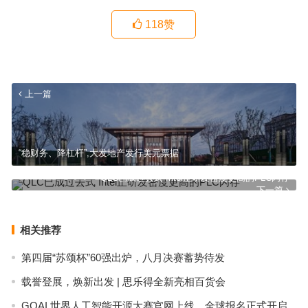
118
赞
上一篇
“稳财务、降杠杆”,大发地产发行美元票据
QLC已成过去式 Intel正研发密度更高的PLC闪存
下一篇
相关推荐
第四届“苏颂杯”60强出炉，八月决赛蓄势待发
载誉登展，焕新出发 | 思乐得全新亮相百货会
GOAI 世界人工智能开源大赛官网上线，全球报名正式开启