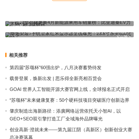
手机内部存储更换4月新能源乘用车销量榜：比亚迪秦EV力压Model
3成销冠
上一篇
华为荣耀7手机管家红米显示器全线曝光：23.8寸杀至600元以下
下一篇
相关推荐
第四届“苏颂杯”60强出炉，八月决赛蓄势待发
载誉登展，焕新出发 | 思乐得全新亮相百货会
GOAI 世界人工智能开源大赛官网上线，全球报名正式开启
“苏颂杯”未来健康复赛：50个硬科技项目突破医疗创新边界
肇庆制造出海新路径：添廣网络运营依托天小智AI，以
GEO+SEO双引擎打造工厂全域海外品牌曝光
创业高新·澄就未来——第九届江阴（高新区）创新创业大赛
总决赛落幕