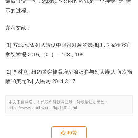
最后再说一句，您阅读本文的过程就是一个接受心理暗
示的过程。
参考文献：
[1] 方斌.侦查列队辨认中陪衬对象的选择[J].国家检察官
学院学报.2015,（01）：103，105
[2] 李林熹. 纽约警察被曝雇流浪汉参与列队辨认 每次报
酬10美元[N].人民网.2014-3-17
本文来自网络，不代表AI科技网立场，转载请注明出处：
https://www.aitechw.com/5g/1361.html
46
赞