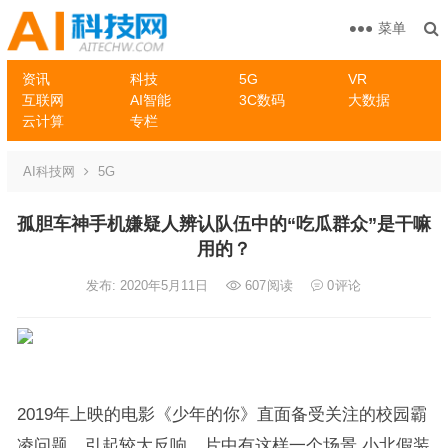
菜单
资讯
科技
5G
VR
互联网
AI智能
3C数码
大数据
云计算
专栏
AI科技网
5G
孤胆车神手机嫌疑人辨认队伍中的“吃瓜群众”是干嘛
用的？
发布: 2020年5月11日
607
阅读
0
评论
2019年上映的电影《少年的你》直面备受关注的校园霸
凌问题，引起较大反响。片中有这样一个场景,小北假装