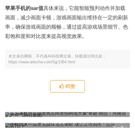
苹果手机的sar值
具体来说，它能智能预判动作并加载
画面，减少画面卡顿，游戏画面输出维持在一定的刷新
率，确保游戏画面的顺畅，通过提高游戏场景细节、色
彩饱和度和对比度来提高视觉效果。
本文来自网络，不代表AI科技网立场，转载请注明出处：
https://www.aitechw.com/5g/1364.html
45
赞
华为手机怎么设置热点阿里招聘现大量“奇葩”岗位：河南话声音模特
日薪80
上一篇
手机玩家中国攻克圆珠笔芯钢材 瑞士公司倒闭：怒告WTO？
下一篇