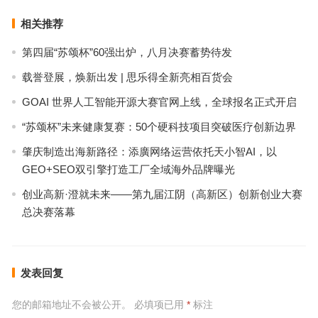
相关推荐
第四届“苏颂杯”60强出炉，八月决赛蓄势待发
载誉登展，焕新出发 | 思乐得全新亮相百货会
GOAI 世界人工智能开源大赛官网上线，全球报名正式开启
“苏颂杯”未来健康复赛：50个硬科技项目突破医疗创新边界
肇庆制造出海新路径：添廣网络运营依托天小智AI，以
GEO+SEO双引擎打造工厂全域海外品牌曝光
创业高新·澄就未来——第九届江阴（高新区）创新创业大赛
总决赛落幕
发表回复
您的邮箱地址不会被公开。
必填项已用
*
标注