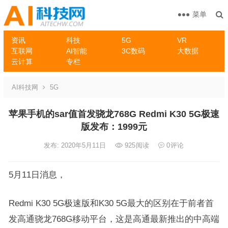
菜单
资讯
科技
5G
VR
互联网
AI智能
3C数码
大数据
云计算
专栏
AI科技网
5G
苹果手机的sar值首发骁龙768G Redmi K30 5G极速
版发布：1999元
发布: 2020年5月11日
925
阅读
0
评论
5月11日消息，
Redmi K30 5G极速版和K30 5G最大的区别在于前者首
发高通骁龙768G移动平台，这是高通最新推出的中高端