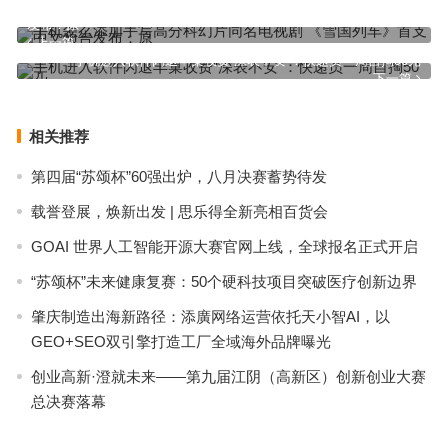
手机怎么添加手写高分科幻片同名电视剧 《雪国列车》首支中文预告
发布：原
上一篇
手机进入软件闪退丰巢收费“深表不安”：快递员一周自掏50元
下一篇
相关推荐
第四届“苏颂杯”60强出炉，八月决赛蓄势待发
载誉登展，焕新出发 | 思乐得全新亮相百货会
GOAI 世界人工智能开源大赛官网上线，全球报名正式开启
“苏颂杯”未来健康复赛：50个硬科技项目突破医疗创新边界
肇庆制造出海新路径：添廣网络运营依托天小智AI，以
GEO+SEO双引擎打造工厂全域海外品牌曝光
创业高新·澄就未来——第九届江阴（高新区）创新创业大赛
总决赛落幕