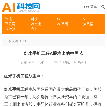
菜单
资讯
科技
5G
VR
互联网
AI智能
3C数码
大数据
云计算
专栏
AI科技网
5G
红米手机工程A股堆出的中国芯
发布: 2020年5月11日
610
阅读
0
评论
红米手机工程
划重点：
红米手机工程
中芯国际是国产最大的晶圆代工商，美股
退市已有一年，此次选择回归大陆资本的主要理由有
三：相比较港股，半导体行业在科创板会更吃香，拥有