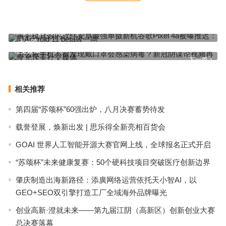
查手机真假的软件安卓最强单摄新机谷歌Pixel 4a被曝推迟：同
Android 11 beta版一同
上一篇
怎么藏手机不被发现戴口罩会感染病毒？新冠阴谋论视频再度充斥美
社交媒体
下一篇
相关推荐
第四届“苏颂杯”60强出炉，八月决赛蓄势待发
载誉登展，焕新出发 | 思乐得全新亮相百货会
GOAI 世界人工智能开源大赛官网上线，全球报名正式开启
“苏颂杯”未来健康复赛：50个硬科技项目突破医疗创新边界
肇庆制造出海新路径：添廣网络运营依托天小智AI，以
GEO+SEO双引擎打造工厂全域海外品牌曝光
创业高新·澄就未来——第九届江阴（高新区）创新创业大赛
总决赛落幕