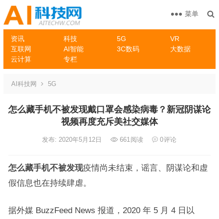
菜单
资讯
科技
5G
VR
互联网
AI智能
3C数码
大数据
云计算
专栏
AI科技网
5G
怎么藏手机不被发现戴口罩会感染病毒？新冠阴谋论
视频再度充斥美社交媒体
发布: 2020年5月12日
661
阅读
0
评论
怎么藏手机不被发现
疫情尚未结束，谣言、阴谋论和虚
假信息也在持续肆虐。
据外媒 BuzzFeed News 报道，2020 年 5 月 4 日以