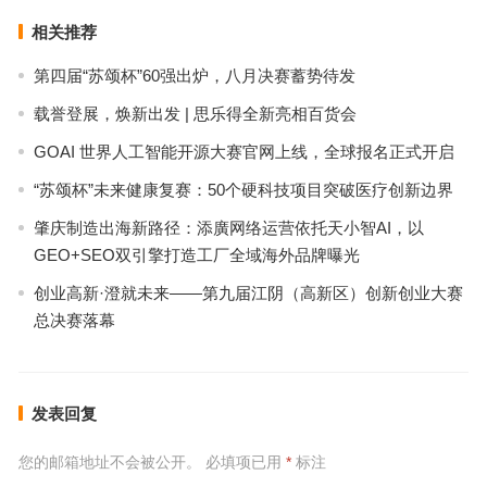
相关推荐
第四届“苏颂杯”60强出炉，八月决赛蓄势待发
载誉登展，焕新出发 | 思乐得全新亮相百货会
GOAI 世界人工智能开源大赛官网上线，全球报名正式开启
“苏颂杯”未来健康复赛：50个硬科技项目突破医疗创新边界
肇庆制造出海新路径：添廣网络运营依托天小智AI，以
GEO+SEO双引擎打造工厂全域海外品牌曝光
创业高新·澄就未来——第九届江阴（高新区）创新创业大赛
总决赛落幕
发表回复
您的邮箱地址不会被公开。
必填项已用
*
标注