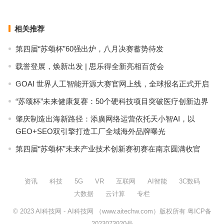
下一篇
相关推荐
第四届“苏颂杯”60强出炉，八月决赛蓄势待发
载誉登展，焕新出发 | 思乐得全新亮相百货会
GOAI 世界人工智能开源大赛官网上线，全球报名正式开启
“苏颂杯”未来健康复赛：50个硬科技项目突破医疗创新边界
肇庆制造出海新路径：添廣网络运营依托天小智AI，以
GEO+SEO双引擎打造工厂全域海外品牌曝光
第四届“苏颂杯”未来产业技术创新赛初赛在南京圆满收官
资讯
科技
5G
VR
互联网
AI智能
3C数码
大数据
云计算
专栏
© 2023
AI科技网
- AI科技网 （www.aitechw.com）版权所有
粤ICP备
2023073920号