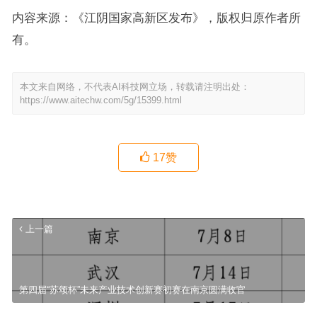
内容来源：《江阴国家高新区发布》，版权归原作者所
有。
本文来自网络，不代表AI科技网立场，转载请注明出处：
https://www.aitechw.com/5g/15399.html
17
赞
上一篇
第四届“苏颂杯”未来产业技术创新赛初赛在南京圆满收官
肇庆制造出海新路径：添廣网络运营依托天小智AI，以GEO+SEO双
引擎打造工厂全域海外品牌曝光