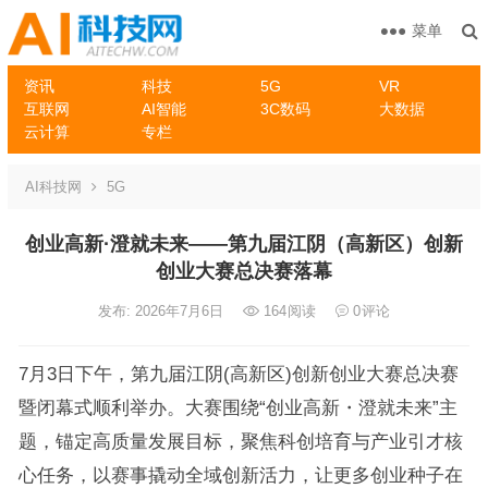
菜单
资讯
科技
5G
VR
互联网
AI智能
3C数码
大数据
云计算
专栏
AI科技网
5G
创业高新·澄就未来——第九届江阴（高新区）创新
创业大赛总决赛落幕
发布: 2026年7月6日
164
阅读
0
评论
7月3日下午，第九届江阴(高新区)创新创业大赛总决赛
暨闭幕式顺利举办。大赛围绕“创业高新・澄就未来”主
题，锚定高质量发展目标，聚焦科创培育与产业引才核
心任务，以赛事撬动全域创新活力，让更多创业种子在