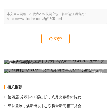
本文来自网络，不代表AI科技网立场，转载请注明出处：
https://www.aitechw.com/5g/1695.html
39
赞
乐视手机如何开盖黄仁勋亲口确认新一代GeForce显卡：安培架构正
式上位！
上一篇
手机再利用仅11斤重 充气电动自行车亮相：可塞进背包
下一篇
相关推荐
第四届“苏颂杯”60强出炉，八月决赛蓄势待发
载誉登展，焕新出发 | 思乐得全新亮相百货会