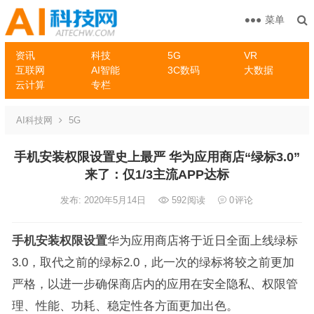
菜单
资讯
科技
5G
VR
互联网
AI智能
3C数码
大数据
云计算
专栏
AI科技网
5G
手机安装权限设置史上最严 华为应用商店“绿标3.0”
来了：仅1/3主流APP达标
发布: 2020年5月14日
592
阅读
0
评论
手机安装权限设置
华为应用商店将于近日全面上线绿标
3.0，取代之前的绿标2.0，此一次的绿标将较之前更加
严格，以进一步确保商店内的应用在安全隐私、权限管
理、性能、功耗、稳定性各方面更加出色。