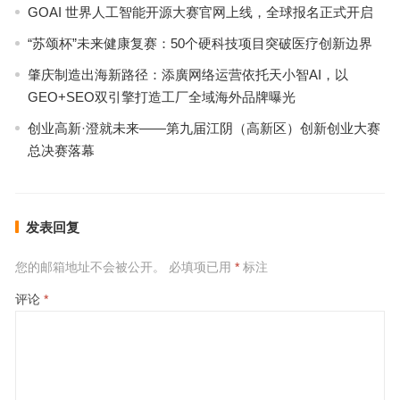
GOAI 世界人工智能开源大赛官网上线，全球报名正式开启
“苏颂杯”未来健康复赛：50个硬科技项目突破医疗创新边界
肇庆制造出海新路径：添廣网络运营依托天小智AI，以
GEO+SEO双引擎打造工厂全域海外品牌曝光
创业高新·澄就未来——第九届江阴（高新区）创新创业大赛
总决赛落幕
发表回复
您的邮箱地址不会被公开。
必填项已用
*
标注
评论
*