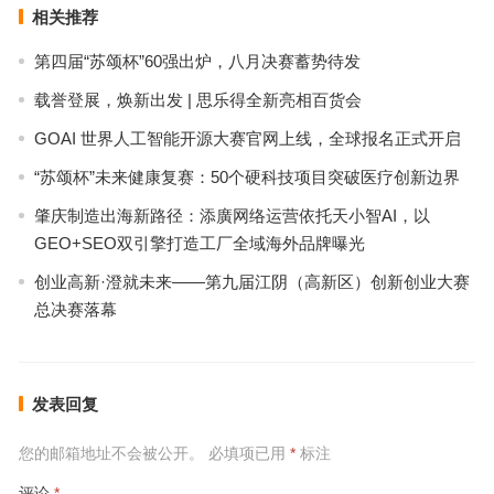
相关推荐
第四届“苏颂杯”60强出炉，八月决赛蓄势待发
载誉登展，焕新出发 | 思乐得全新亮相百货会
GOAI 世界人工智能开源大赛官网上线，全球报名正式开启
“苏颂杯”未来健康复赛：50个硬科技项目突破医疗创新边界
肇庆制造出海新路径：添廣网络运营依托天小智AI，以
GEO+SEO双引擎打造工厂全域海外品牌曝光
创业高新·澄就未来——第九届江阴（高新区）创新创业大赛
总决赛落幕
发表回复
您的邮箱地址不会被公开。
必填项已用
*
标注
评论
*