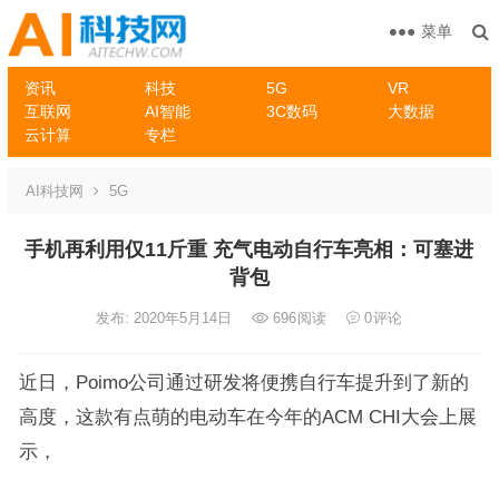
菜单
资讯
科技
5G
VR
互联网
AI智能
3C数码
大数据
云计算
专栏
AI科技网
5G
手机再利用仅11斤重 充气电动自行车亮相：可塞进
背包
发布: 2020年5月14日
696
阅读
0
评论
近日，Poimo公司通过研发将便携自行车提升到了新的
高度，这款有点萌的电动车在今年的ACM CHI大会上展
示，