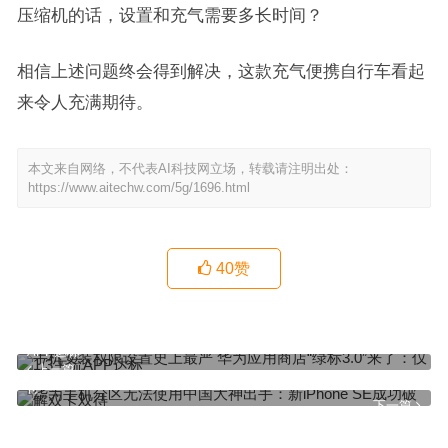
压缩机的话，设置和充气需要多长时间？
相信上述问题终会得到解决，这款充气便携自行车看起
来令人充满期待。
本文来自网络，不代表AI科技网立场，转载请注明出处：
https://www.aitechw.com/5g/1696.html
40
赞
手机安装权限设置史上最严 华为应用商店“绿标3.0”来了：仅1/3主流
APP达标
上一篇
华为手机分区无法使用中国大神出手：新iPhone SE成功破解双卡双
待
下一篇