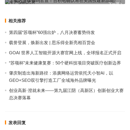
下一篇
相关推荐
第四届“苏颂杯”60强出炉，八月决赛蓄势待发
载誉登展，焕新出发 | 思乐得全新亮相百货会
GOAI 世界人工智能开源大赛官网上线，全球报名正式开启
“苏颂杯”未来健康复赛：50个硬科技项目突破医疗创新边界
肇庆制造出海新路径：添廣网络运营依托天小智AI，以
GEO+SEO双引擎打造工厂全域海外品牌曝光
创业高新·澄就未来——第九届江阴（高新区）创新创业大赛
总决赛落幕
发表回复