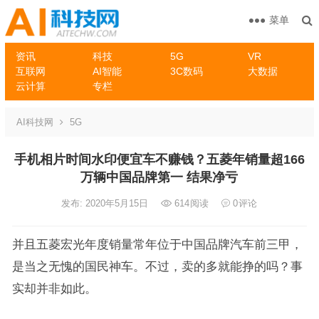
菜单
资讯
科技
5G
VR
互联网
AI智能
3C数码
大数据
云计算
专栏
AI科技网
5G
手机相片时间水印便宜车不赚钱？五菱年销量超166
万辆中国品牌第一 结果净亏
发布: 2020年5月15日
614
阅读
0
评论
并且五菱宏光年度销量常年位于中国品牌汽车前三甲，
是当之无愧的国民神车。不过，卖的多就能挣的吗？事
实却并非如此。