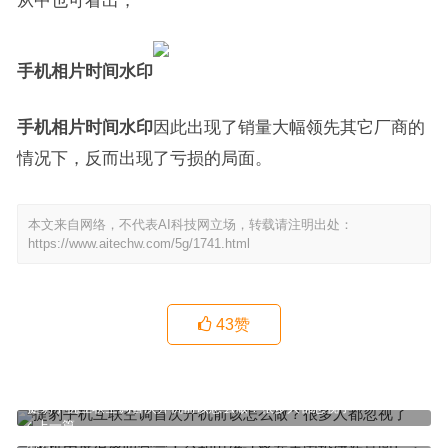
从中也可看出，
手机相片时间水印
手机相片时间水印
因此出现了销量大幅领先其它厂商的
情况下，反而出现了亏损的局面。
本文来自网络，不代表AI科技网立场，转载请注明出处：
https://www.aitechw.com/5g/1741.html
43
赞
捷豹手机互联空调首次开机前该怎么做？很多人都忽视了
上一篇
手机内屏保修吗官宣！台积电确认将在美国投建新晶圆厂：生产5nm
芯片