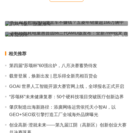
手机相片时间水印便宜车不赚钱？五菱年销量超166万辆中国品牌第
一 结果净亏
上一篇
手机待机耗电量惠普战66三代AMD版发布：全新7nm锐龙 首发3299
元
下一篇
相关推荐
第四届“苏颂杯”60强出炉，八月决赛蓄势待发
载誉登展，焕新出发 | 思乐得全新亮相百货会
GOAI 世界人工智能开源大赛官网上线，全球报名正式开启
“苏颂杯”未来健康复赛：50个硬科技项目突破医疗创新边界
肇庆制造出海新路径：添廣网络运营依托天小智AI，以
GEO+SEO双引擎打造工厂全域海外品牌曝光
创业高新·澄就未来——第九届江阴（高新区）创新创业大赛
总决赛落幕