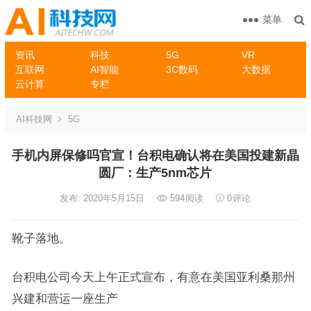
菜单
资讯
科技
5G
VR
互联网
AI智能
3C数码
大数据
云计算
专栏
AI科技网
5G
手机内屏保修吗官宣！台积电确认将在美国投建新晶
圆厂：生产5nm芯片
发布: 2020年5月15日
594
阅读
0
评论
靴子落地。
台积电公司今天上午正式宣布，有意在美国亚利桑那州
兴建和营运一座生产