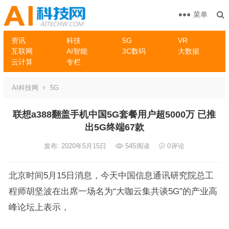
菜单
资讯
科技
5G
VR
互联网
AI智能
3C数码
大数据
云计算
专栏
AI科技网
5G
联想a388翻盖手机中国5G套餐用户超5000万 已推
出5G终端67款
发布: 2020年5月15日
545
阅读
0
评论
北京时间5月15日消息，今天中国信息通讯研究院总工
程师胡坚波在出席一场名为“大咖云集共谈5G”的产业高
峰论坛上表示，