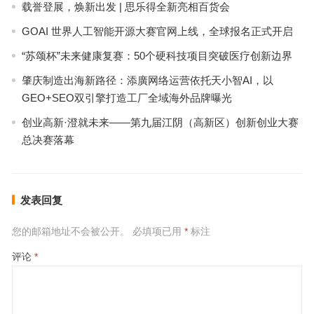
载誉登展，焕新出发 | 思乐得全新亮相百货会
GOAI 世界人工智能开源大赛官网上线，全球报名正式开启
“苏颂杯”未来健康复赛：50个硬科技项目突破医疗创新边界
肇庆制造出海新路径：添廣网络运营依托天小智AI，以
GEO+SEO双引擎打造工厂全域海外品牌曝光
创业高新·澄就未来——第九届江阴（高新区）创新创业大赛
总决赛落幕
发表回复
您的邮箱地址不会被公开。
必填项已用
*
标注
评论
*