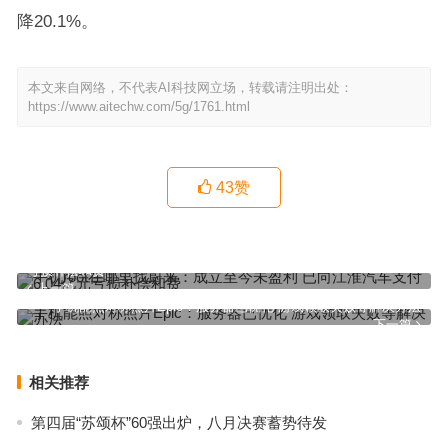
降20.1%。
本文来自网络，不代表AI科技网立场，转载请注明出处：
https://www.aitechw.com/5g/1761.html
43
赞
手机root在哪里找蔚来：成立至今未盈利 已向江淮汽车支付6.04亿元
亏损补偿和费
上一篇
手机能照对称照片Epic：服务器已优化 游戏领取失败等解决办法
下一篇
相关推荐
第四届“苏颂杯”60强出炉，八月决赛蓄势待发