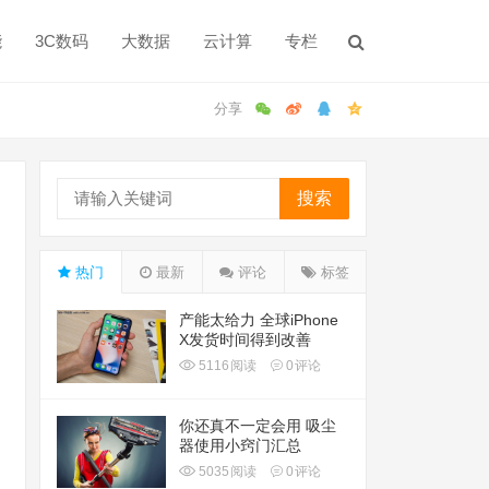
能
3C数码
大数据
云计算
专栏
搜索
热门
最新
评论
标签
产能太给力 全球iPhone
X发货时间得到改善
5116
阅读
0
评论
你还真不一定会用 吸尘
器使用小窍门汇总
5035
阅读
0
评论