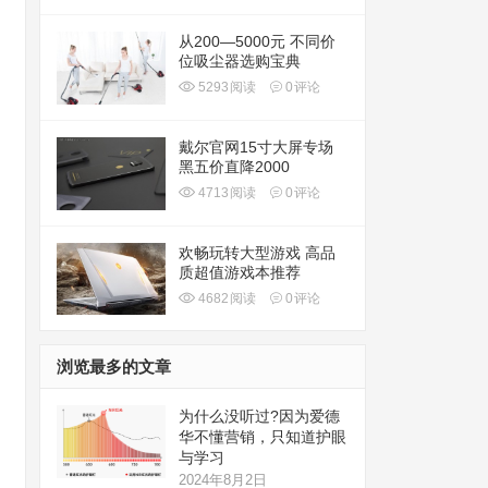
从200—5000元 不同价
位吸尘器选购宝典
5293
阅读
0
评论
戴尔官网15寸大屏专场
黑五价直降2000
4713
阅读
0
评论
欢畅玩转大型游戏 高品
质超值游戏本推荐
4682
阅读
0
评论
浏览最多的文章
为什么没听过?因为爱德
华不懂营销，只知道护眼
与学习
2024年8月2日