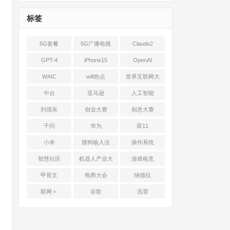
标签
5G套餐
5G广播电视
Claude2
GPT-4
iPhone15
OpenAI
WAIC
wifi热点
世界互联网大
会
中台
亚马逊
人工智能
刘强东
创业大赛
创意大赛
千问
华为
双11
小米
搜狗输入法
操作系统
智慧社区
机器人产业大
游戏电竞
会
甲骨文
电商大会
纳德拉
联网＋
谷歌
迅雷