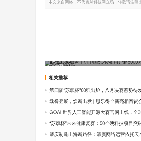
本文来自网络，不代表AI科技网立场，转载请注明
联想a388翻盖手机中国5G套餐用户超5000万 已推
67款
上一篇
相关推荐
第四届“苏颂杯”60强出炉，八月决赛蓄势待
载誉登展，焕新出发 | 思乐得全新亮相百货
GOAI 世界人工智能开源大赛官网上线，全
“苏颂杯”未来健康复赛：50个硬科技项目突
肇庆制造出海新路径：添廣网络运营依托天小