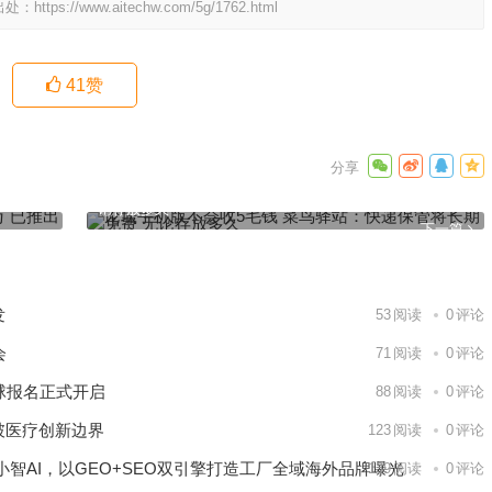
出处：
https://www.aitechw.com/5g/1762.html
41
赞
出5G终端
论坛手机版不会收5毛钱 菜鸟驿站：快递保管将长期免费 无
论存放多久
下一篇
发
53
阅读
0
评论
会
71
阅读
0
评论
球报名正式开启
88
阅读
0
评论
破医疗创新边界
123
阅读
0
评论
智AI，以GEO+SEO双引擎打造工厂全域海外品牌曝光
139
阅读
0
评论